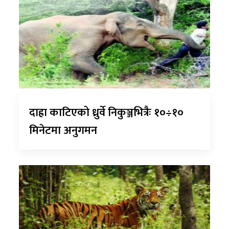
दाह्रा काटिएको ध्रुर्वे निकुञ्जभित्रैः १०÷१०
मिनेटमा अनुगमन