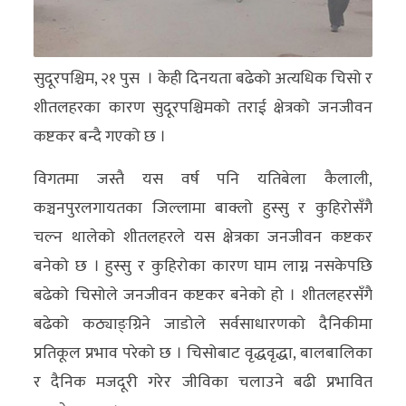
अन्य
क्लिक
सुदूरपश्चिम, २१ पुस । केही दिनयता बढेको अत्यधिक चिसो र
खबर
शीतलहरका कारण सुदूरपश्चिमको तराई क्षेत्रको जनजीवन
विशेष
कष्टकर बन्दै गएको छ ।
राशिफल
विगतमा जस्तै यस वर्ष पनि यतिबेला कैलाली,
फोटो
कञ्चनपुरलगायतका जिल्लामा बाक्लो हुस्सु र कुहिरोसँगै
ग्यालरी
चल्न थालेको शीतलहरले यस क्षेत्रका जनजीवन कष्टकर
बनेको छ । हुस्सु र कुहिरोका कारण घाम लाग्न नसकेपछि
भिडियो
बढेको चिसोले जनजीवन कष्टकर बनेको हो । शीतलहरसँगै
बढेको कठ्याङ्ग्रिने जाडोले सर्वसाधारणको दैनिकीमा
प्रतिकूल प्रभाव परेको छ । चिसोबाट वृद्धवृद्धा, बालबालिका
र दैनिक मजदूरी गरेर जीविका चलाउने बढी प्रभावित