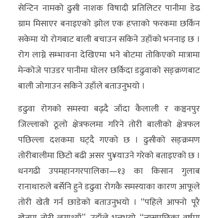
सेन्टिन नामको ढुसी नाशक विषादी प्रतिलिटर पानीमा डेढ
ग्राम मिसाएर बनाइएको झोल एक हप्ताको फरकमा छर्किन
सकेमा यो रोगबाट बाली बचाउन सकिने उहाँको भननाइ छ ।
रोग लाग्ने सम्भावना देखिएमा भने बोटमा तोकिएको मात्रामा
मेन्कोजे पाउडर पानीमा घोलर छर्किदा डढुवाको सङ्क्रणबाट
बाली जोगाउन सकिने उहाँले बताउनुभयो ।
डढुवा रोगको समस्या बढ्दै जाँदा कैलाली र कञ्चनपुर
जिल्लाको ठूलो क्षेत्रफलमा गरिने तोरी बालीको क्षेत्रफल
पछिल्ला दशकमा घट्दै गएको छ । ढुसीको सङ्क्रमण
तोरीबालीमा छिटो बढी असर पु¥याउने गरेको बताइएको छ ।
धनगढी उपमहानगरपालिका—१३ का किसान गुलाब
रानाथारुले बर्सेनि हुने डढुवा रोगकै समस्याका कारण आफूले
तोरी खेती गर्न छाडेको बताउनुभयो । ‘‘पहिले आफ्नो पूरै
खेतमा तोरी लगाथ्याँ’’, उहाँले भन्नुभयो, ‘‘त्यसपछिका वर्षमा