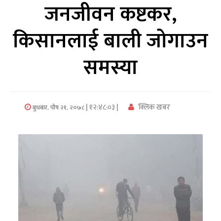
जनजीवन कष्टकर,
अर्थ/
किसानलाई बाली जोगाउन
वाणिज्य
समस्या
मनाेरञ्जन
विज्ञान
प्रविधि
| १२:४८:०३ |
क्लिक खबर
बुधबार, पौष २१, २०७८
अन्तरर्वार्ता
विचार/
ब्लग
खेलकुद
रोचक