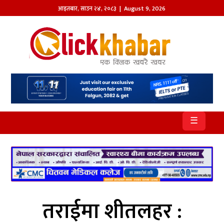
आइतबार
,
साउन
२४
,
२०८३
| August 9, 2026
होमपेज
खबर
समाज
प्रदेश
☰
आजको
पत्रिका
सम्पादकीय
राजनीति
तराईमा शीतलहर :
अन्तर्राष्ट्रिय