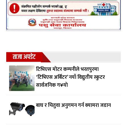
ताजा अपडेट
टिभिएस मोटर कम्पनीले भरतपुरमा
‘टिभिएस अर्बिटर’ नयाँ विद्युतीय स्कुटर
सार्वजनिक ग¥यो
बाघ र चितुवा अनुगमन गर्न क्यामरा जडान