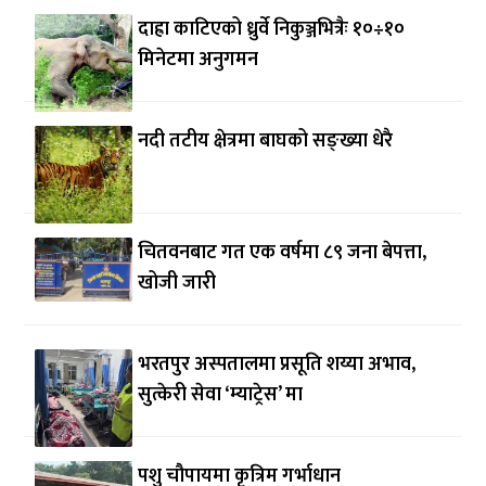
दाह्रा काटिएको ध्रुर्वे निकुञ्जभित्रैः १०÷१०
मिनेटमा अनुगमन
नदी तटीय क्षेत्रमा बाघको सङ्ख्या धेरै
चितवनबाट गत एक वर्षमा ८९ जना बेपत्ता,
खोजी जारी
भरतपुर अस्पतालमा प्रसूति शय्या अभाव,
सुत्केरी सेवा ‘म्याट्रेस’ मा
पशु चौपायमा कृत्रिम गर्भाधान