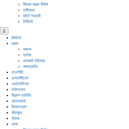
क्लिक खबर विशेष
राशिफल
फोटो ग्यालरी
भिडियो
☰
होमपेज
खबर
समाज
प्रदेश
आजको पत्रिका
सम्पादकीय
राजनीति
अन्तर्राष्ट्रिय
अर्थ/वाणिज्य
मनाेरञ्जन
विज्ञान प्रविधि
अन्तरर्वार्ता
विचार/ब्लग
खेलकुद
रोचक
अन्य