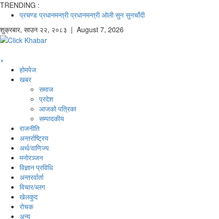
TRENDING :
प्रचण्ड
प्रधानमन्त्री
प्रधानमन्त्री ओली
सुन
सुनचाँदी
शुक्रबार
,
साउन
२२
,
२०८३
| August 7, 2026
×
होमपेज
खबर
समाज
प्रदेश
आजको पत्रिका
सम्पादकीय
राजनीति
अन्तर्राष्ट्रिय
अर्थ/वाणिज्य
मनाेरञ्जन
विज्ञान प्रविधि
अन्तरर्वार्ता
विचार/ब्लग
खेलकुद
रोचक
अन्य