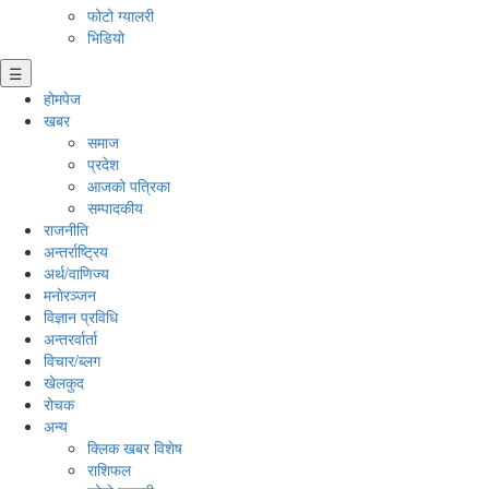
फोटो ग्यालरी
भिडियो
☰
होमपेज
खबर
समाज
प्रदेश
आजको पत्रिका
सम्पादकीय
राजनीति
अन्तर्राष्ट्रिय
अर्थ/वाणिज्य
मनाेरञ्जन
विज्ञान प्रविधि
अन्तरर्वार्ता
विचार/ब्लग
खेलकुद
रोचक
अन्य
क्लिक खबर विशेष
राशिफल