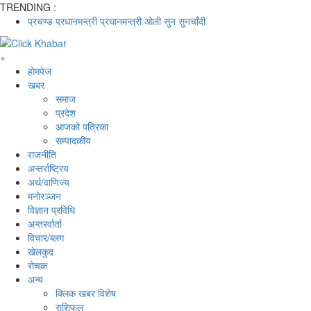
TRENDING :
प्रचण्ड
प्रधानमन्त्री
प्रधानमन्त्री ओली
सुन
सुनचाँदी
×
होमपेज
खबर
समाज
प्रदेश
आजको पत्रिका
सम्पादकीय
राजनीति
अन्तर्राष्ट्रिय
अर्थ/वाणिज्य
मनाेरञ्जन
विज्ञान प्रविधि
अन्तरर्वार्ता
विचार/ब्लग
खेलकुद
रोचक
अन्य
क्लिक खबर विशेष
राशिफल