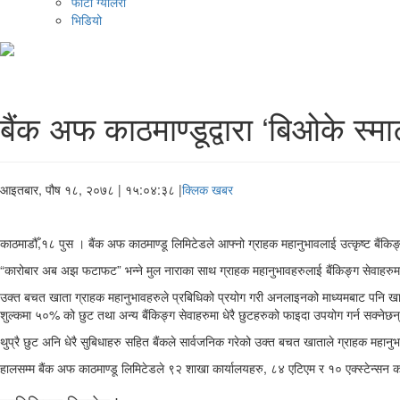
फोटो ग्यालरी
भिडियो
बैंक अफ काठमाण्डूद्वारा ‘बिओके स्म
आइतबार, पौष १८, २०७८
| १५:०४:३८ |
क्लिक खबर
काठमाडौँ,१८ पुस । बैंक अफ काठमाण्डू लिमिटेडले आफ्नो ग्राहक महानुभावलाई उत्कृष्ट बैंकिङ्
“कारोबार अब अझ फटाफट” भन्ने मुल नाराका साथ ग्राहक महानुभावहरुलाई बैंकिङ्ग सेवाहरुम
उक्त बचत खाता ग्राहक महानुभावहरुले प्रबिधिको प्रयोग गरी अनलाइनको माध्यमबाट पनि खाता
शुल्कमा ५०% को छुट तथा अन्य बैंकिङ्ग सेवाहरुमा धेरै छुटहरुको फाइदा उपयोग गर्न सक्नेछन
थुप्रै छुट अनि धेरै सुबिधाहरु सहित बैंकले सार्वजनिक गरेको उक्त बचत खाताले ग्राहक महान
हालसम्म बैंक अफ काठमाण्डू लिमिटेडले ९२ शाखा कार्यालयहरु, ८४ एटिएम र १० एक्स्टेन्सन का