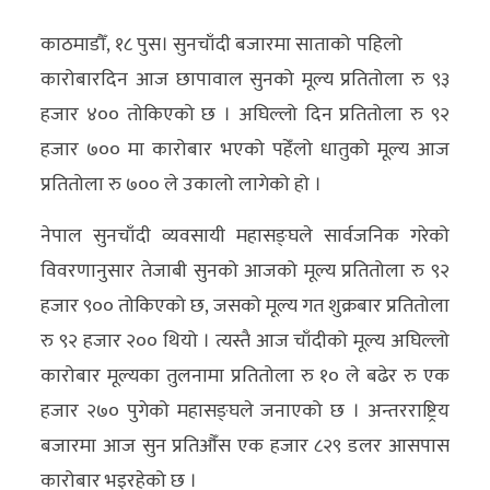
काठमाडौँ, १८ पुस। सुनचाँदी बजारमा साताको पहिलो
अर्थ/
कारोबारदिन आज छापावाल सुनको मूल्य प्रतितोला रु ९३
वाणिज्य
हजार ४०० तोकिएको छ । अघिल्लो दिन प्रतितोला रु ९२
मनाेरञ्जन
हजार ७०० मा कारोबार भएको पहेँलो धातुको मूल्य आज
विज्ञान
प्रतितोला रु ७०० ले उकालो लागेको हो ।
प्रविधि
नेपाल सुनचाँदी व्यवसायी महासङ्घले सार्वजनिक गरेको
अन्तरर्वार्ता
विवरणानुसार तेजाबी सुनको आजको मूल्य प्रतितोला रु ९२
हजार ९०० तोकिएको छ, जसको मूल्य गत शुक्रबार प्रतितोला
विचार/
रु ९२ हजार २०० थियो । त्यस्तै आज चाँदीको मूल्य अघिल्लो
ब्लग
कारोबार मूल्यका तुलनामा प्रतितोला रु १० ले बढेर रु एक
खेलकुद
हजार २७० पुगेको महासङ्घले जनाएको छ । अन्तरराष्ट्रिय
बजारमा आज सुन प्रतिऔँस एक हजार ८२९ डलर आसपास
रोचक
कारोबार भइरहेको छ ।