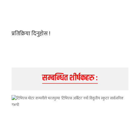
अन्य
क्लिक
खबर
प्रतिक्रिया दिनुहोस !
विशेष
राशिफल
फोटो
सम्बन्धित शीर्षकहरु :
ग्यालरी
भिडियो