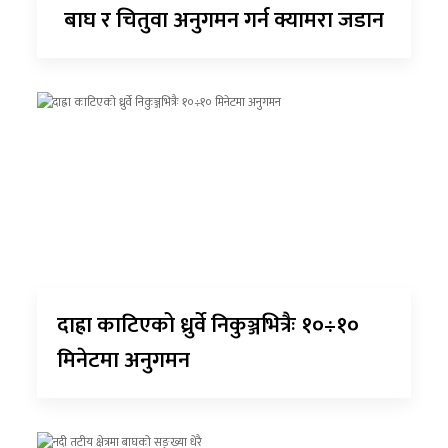
बाघ र चितुवा अनुगमन गर्न क्यामरा जडान
दाह्रा काटिएको ध्रुर्वे निकुञ्जभित्रैः १०÷१०
मिनेटमा अनुगमन