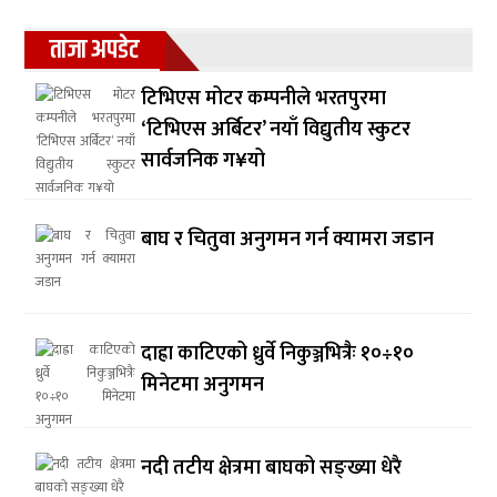
ताजा अपडेट
टिभिएस मोटर कम्पनीले भरतपुरमा
‘टिभिएस अर्बिटर’ नयाँ विद्युतीय स्कुटर
सार्वजनिक ग¥यो
बाघ र चितुवा अनुगमन गर्न क्यामरा जडान
दाह्रा काटिएको ध्रुर्वे निकुञ्जभित्रैः १०÷१०
मिनेटमा अनुगमन
नदी तटीय क्षेत्रमा बाघको सङ्ख्या धेरै