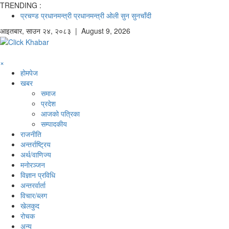
TRENDING :
प्रचण्ड
प्रधानमन्त्री
प्रधानमन्त्री ओली
सुन
सुनचाँदी
आइतबार
,
साउन
२४
,
२०८३
| August 9, 2026
×
होमपेज
खबर
समाज
प्रदेश
आजको पत्रिका
सम्पादकीय
राजनीति
अन्तर्राष्ट्रिय
अर्थ/वाणिज्य
मनाेरञ्जन
विज्ञान प्रविधि
अन्तरर्वार्ता
विचार/ब्लग
खेलकुद
रोचक
अन्य