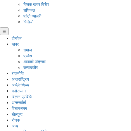
क्लिक खबर विशेष
राशिफल
फोटो ग्यालरी
भिडियो
☰
होमपेज
खबर
समाज
प्रदेश
आजको पत्रिका
सम्पादकीय
राजनीति
अन्तर्राष्ट्रिय
अर्थ/वाणिज्य
मनाेरञ्जन
विज्ञान प्रविधि
अन्तरर्वार्ता
विचार/ब्लग
खेलकुद
रोचक
अन्य