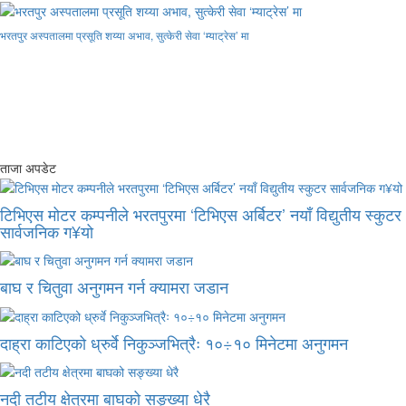
भरतपुर अस्पतालमा प्रसूति शय्या अभाव, सुत्केरी सेवा ‘म्याट्रेस’ मा
ताजा अपडेट
टिभिएस मोटर कम्पनीले भरतपुरमा ‘टिभिएस अर्बिटर’ नयाँ विद्युतीय स्कुटर
सार्वजनिक ग¥यो
बाघ र चितुवा अनुगमन गर्न क्यामरा जडान
दाह्रा काटिएको ध्रुर्वे निकुञ्जभित्रैः १०÷१० मिनेटमा अनुगमन
नदी तटीय क्षेत्रमा बाघको सङ्ख्या धेरै