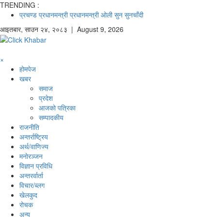
TRENDING :
प्रचण्ड
प्रधानमन्त्री
प्रधानमन्त्री ओली
सुन
सुनचाँदी
आइतबार
,
साउन
२४
,
२०८३
| August 9, 2026
×
होमपेज
खबर
समाज
प्रदेश
आजको पत्रिका
सम्पादकीय
राजनीति
अन्तर्राष्ट्रिय
अर्थ/वाणिज्य
मनाेरञ्जन
विज्ञान प्रविधि
अन्तरर्वार्ता
विचार/ब्लग
खेलकुद
रोचक
अन्य