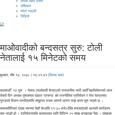
क्लिक खबर विशेष
राशिफल
फोटो ग्यालरी
भिडियो
माओवादीको बन्दसत्र सुरु: टोली
नेतालाई १५ मिनेटको समय
बुधबार, पौष १४, २०७८
| १४:२१:४१ |
क्लिक खबर
काठमाडौँ, १४ पुस । नेकपा (माओवादी केन्द्र)को राजधानीमा जारी आठौँ महाधिवेशनको आज
तेस्रो दिन अध्यक्ष पुष्पकमल दाहाल ‘प्रचण्ड’ को राजनीतिक प्रतिवेदन र नेता देवप्रसाद
गुरुङको विधान मस्यौदामाथि समूहगत रुपमा आफ्नो धारणा राख्ने क्रम सुरु भएको छ ।
कमलदाीस्थित प्रज्ञा भवनमा केही बेरअघि ९१ः३० बजे०देखि बन्दसत्रको आजको कार्यक्रम
सुरु भएको हो । प्रतिवेदनमाथि छलफलका लागि विभिन्न २५ समूह बनाइएका थिए । समूहका