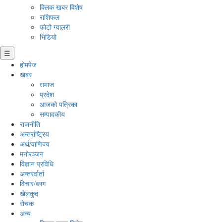
क्लिक खबर विशेष
राशिफल
फोटो ग्यालरी
भिडियो
☰
होमपेज
खबर
समाज
प्रदेश
आजको पत्रिका
सम्पादकीय
राजनीति
अन्तर्राष्ट्रिय
अर्थ/वाणिज्य
मनाेरञ्जन
विज्ञान प्रविधि
अन्तरर्वार्ता
विचार/ब्लग
खेलकुद
रोचक
अन्य