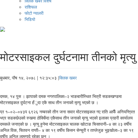
क्लिक खबर विशेष
राशिफल
फोटो ग्यालरी
भिडियो
मोटरसाइकल दुर्घटनामा तीनको मृत्यु
बुधबार, पौष १४, २०७८
| १२:३५:०३ |
क्लिक खबर
दमक, १४ पुस । झापाको दमक नगरपालिका–२ भाङबारीस्थित भित्री सडकखण्डमा
मोटरसाइकल दुर्घटना हँुदा एकै साथ तीन जनाको मृत्यु भएको छ ।
प्र १–०२–०४३प ६९२६ नम्बरको तीन जना सवार मोटरसाइकल गए राति आफैँ अनियन्त्रित
भएर सडकछेउको रुखमा ठोक्किँदा एकैसाथ तीन जनाको मृत्यु भएको इलाका प्रहरी कार्यालय
दमकले जनाएको छ । मृत्यु हुनेमा मोटरसाइकल चालक खोटाङ चिसापानी–४ का २३ वर्षीय
अनिल विक, चितवन राप्ती– ४ का १९ वर्षीय किसन सेन्चुरी र ताप्लेजुङ भुइखोला–३ का १९
वर्षीय अनिल लामगादे रहेका छन् ।