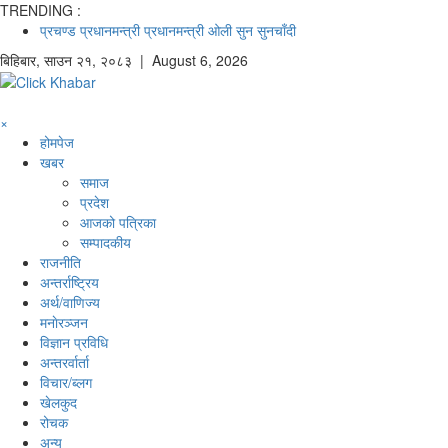
TRENDING :
प्रचण्ड
प्रधानमन्त्री
प्रधानमन्त्री ओली
सुन
सुनचाँदी
बिहिबार
,
साउन
२१
,
२०८३
| August 6, 2026
×
होमपेज
खबर
समाज
प्रदेश
आजको पत्रिका
सम्पादकीय
राजनीति
अन्तर्राष्ट्रिय
अर्थ/वाणिज्य
मनाेरञ्जन
विज्ञान प्रविधि
अन्तरर्वार्ता
विचार/ब्लग
खेलकुद
रोचक
अन्य