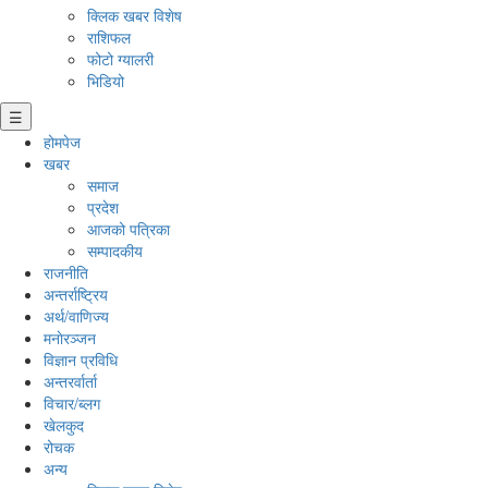
क्लिक खबर विशेष
राशिफल
फोटो ग्यालरी
भिडियो
☰
होमपेज
खबर
समाज
प्रदेश
आजको पत्रिका
सम्पादकीय
राजनीति
अन्तर्राष्ट्रिय
अर्थ/वाणिज्य
मनाेरञ्जन
विज्ञान प्रविधि
अन्तरर्वार्ता
विचार/ब्लग
खेलकुद
रोचक
अन्य