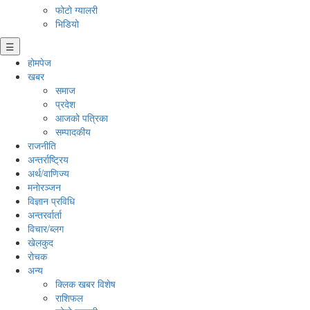
फोटो ग्यालरी
भिडियो
☰
होमपेज
खबर
समाज
प्रदेश
आजको पत्रिका
सम्पादकीय
राजनीति
अन्तर्राष्ट्रिय
अर्थ/वाणिज्य
मनाेरञ्जन
विज्ञान प्रविधि
अन्तरर्वार्ता
विचार/ब्लग
खेलकुद
रोचक
अन्य
क्लिक खबर विशेष
राशिफल