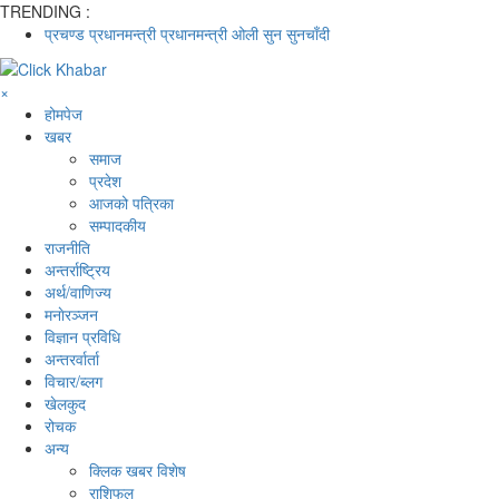
TRENDING :
प्रचण्ड
प्रधानमन्त्री
प्रधानमन्त्री ओली
सुन
सुनचाँदी
×
होमपेज
खबर
समाज
प्रदेश
आजको पत्रिका
सम्पादकीय
राजनीति
अन्तर्राष्ट्रिय
अर्थ/वाणिज्य
मनाेरञ्जन
विज्ञान प्रविधि
अन्तरर्वार्ता
विचार/ब्लग
खेलकुद
रोचक
अन्य
क्लिक खबर विशेष
राशिफल