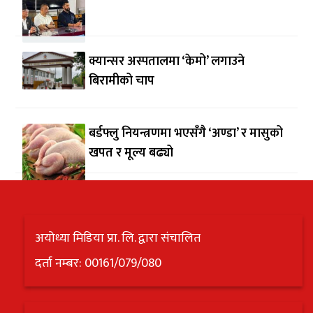
क्यान्सर अस्पतालमा ‘केमो’ लगाउने
बिरामीको चाप
बर्डफ्लु नियन्त्रणमा भएसँगै ‘अण्डा’ र मासुको
खपत र मूल्य बढ्यो
अयोध्या मिडिया प्रा. लि. द्वारा संचालित
दर्ता नम्बर: 00161/079/080