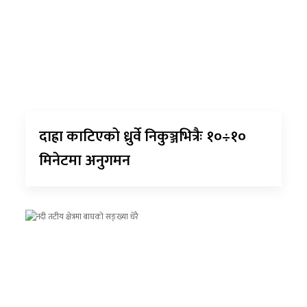
दाह्रा काटिएको ध्रुर्वे निकुञ्जभित्रैः १०÷१०
मिनेटमा अनुगमन