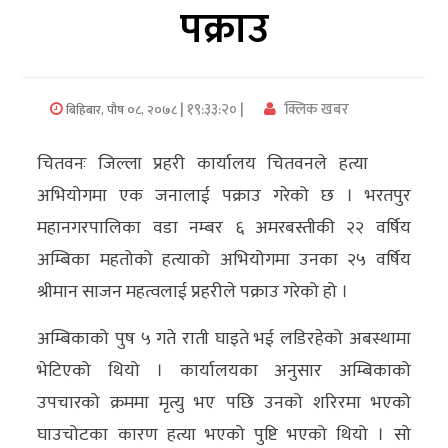
पक्राउ
अर्थ/
वाणिज्य
| १९:३३:२० |
क्लिक खबर
बिहिबार, पौष ०८, २०७८
मनाेरञ्जन
चितवनः जिल्ला प्रहरी कार्यालय चितवनले हत्या
विज्ञान
अभियोगमा एक जनालाई पक्राउ गरेको छ । भरतपुर
प्रविधि
महानगरपालिका वडा नम्बर ६ अमरबस्तीकी २२ वर्षिय
अन्तरर्वार्ता
अम्बिका महतोको हत्याको अभियोगमा उनका २५ वर्षिय
श्रीमान साजन महत्वलाई प्रहरीले पक्राउ गरेको हो ।
विचार/
ब्लग
अम्बिकाको पुष ५ गते राती घाइते भई लडिरहेको अबस्थामा
भेटिएको थियो । कार्यालयका अनुसार अम्बिकाको
खेलकुद
उपचारको क्रममा मृत्यु भए पछि उनको शरिरमा भएको
रोचक
घाउचोटका कारण हत्या भएको पुष्टि भएको थियो । सो