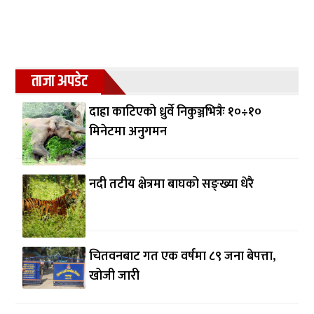
ताजा अपडेट
दाह्रा काटिएको ध्रुर्वे निकुञ्जभित्रैः १०÷१०
मिनेटमा अनुगमन
नदी तटीय क्षेत्रमा बाघको सङ्ख्या धेरै
चितवनबाट गत एक वर्षमा ८९ जना बेपत्ता,
खोजी जारी