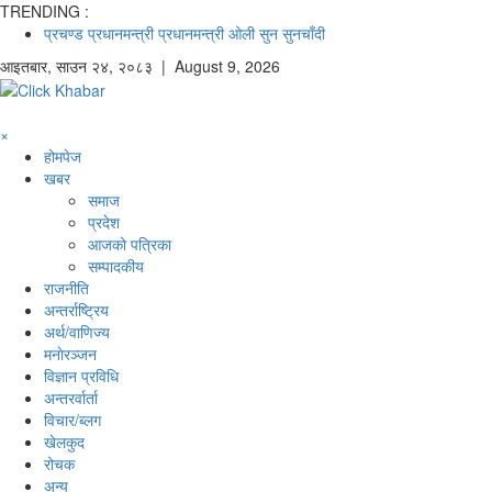
TRENDING :
प्रचण्ड
प्रधानमन्त्री
प्रधानमन्त्री ओली
सुन
सुनचाँदी
आइतबार
,
साउन
२४
,
२०८३
| August 9, 2026
×
होमपेज
खबर
समाज
प्रदेश
आजको पत्रिका
सम्पादकीय
राजनीति
अन्तर्राष्ट्रिय
अर्थ/वाणिज्य
मनाेरञ्जन
विज्ञान प्रविधि
अन्तरर्वार्ता
विचार/ब्लग
खेलकुद
रोचक
अन्य