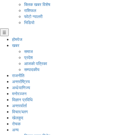
क्लिक खबर विशेष
राशिफल
फोटो ग्यालरी
भिडियो
☰
होमपेज
खबर
समाज
प्रदेश
आजको पत्रिका
सम्पादकीय
राजनीति
अन्तर्राष्ट्रिय
अर्थ/वाणिज्य
मनाेरञ्जन
विज्ञान प्रविधि
अन्तरर्वार्ता
विचार/ब्लग
खेलकुद
रोचक
अन्य