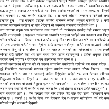
सय ८७ क्यामेरा मध्ये ५ वटा हराएको निकुञ्जका प्रमुख संरक्षण अधिकृत हरिभद्र आचार्यले
जानकारी दिनुभयो । उहाँका अनुसार रु २० हजार देखि ५० हजार सम्म पर्ने स्वचालित क्यामेरा
हराएका हुन । क्यामेरा जडान गरिएको १० दिनमा क्यामेरा हराएको हो । सन् २०१८ मा गरिएको
बाघ गणनामा ६० वटा क्यामेरा हराएका थिए । ती मध्ये कतिपय जनावार र मानिसले लगेर
हराएका हुन । यस गणनामा हराएका क्यामेरा मानिसले लगेको अनुमान गरिएको छ । केही
क्यामेरा जनावारले फालेका भए पनि भेटिएको सो अबसरमा जानकारी गराईएको थियो ।
बाघ गणनामा बाहेक अन्य प्रयोजनमा काम नलाग्ने ती क्यामेराहरु हराउँदा केही समस्या भएको
उहाँले बताउनुभयो । पत्रकार सम्मेलनमा आचार्यले भन्नुभयो “अहिले बाघ गणनाको काम तिब्र
गतिमा गरिएको छ । चितवन र पर्सा कम्प्लेक्सलाई तीन भागमा बिभाजन गरि गणना गरिएको छ
।” जस अन्तर्गत पहिलो भागमा त्रिबेणी देखि बरण्डाभार क्षेत्रमा अहिले काम भईरहेको उहाँले
जानकारी दिनुभयो । यो क्षेत्रमा मंसिर १९ गतेबाट गणनाको काम भईरहेको छ । यस लगत्तै
सौराहा देखि ठोरीको केही भाग सम्म गणना गरिने उहाँले बताउनुभयो । उहाँका अनुसार तेस्रो
चरणमा पर्सा निकुञ्ज र रौतहटका वन क्षेत्रहरुमा गणना गरिने छ ।
बाघको बास्वस्थान पहिचान गरि ती क्षेत्रमा स्वचालित क्यामेराको प्रयोगले बाघ गणना गरिन्छ ।
दुई किलोमिटर क्षेत्रफलको फरकमा दुईवटा क्यामेरा राखेर वाघको तस्बिर लिइन्छ । वाघ
गणनाका लागि १ सय १० जनालाई तालिम दिईएकोमा अहिले ९० जना चितवन राष्ट्रिय
निकुञ्जमा परिचालन गरिएको छ । बाघ गणनाका लागि १३ वटा क्याम्प वनाएर ६ देखि ८
जनाको दरले काम भईरहेको निकुञ्ज प्रशासनले जनाएको छ । एउटा क्षेत्रमा १५ दिन क्यामेरा
जडान गरेर राखेपछि ती क्यामेरा र त्यही जनशक्ति अर्को क्षेत्रमा खटाइने उहाँले बताउनुभयो ।
बाघ गणनाका लागि ६० दिन जंगलमा काम गरेर तस्विर लिए पछि केही समय पहिचानको काम
गरिने छ । जुलाई २९ अर्थात विश्व बाघ दिवसको दिन तथ्याङ्क सार्वजनिक गर्ने गरि काम
गरिएको उहाँले जानकारी दिनुभयो ।