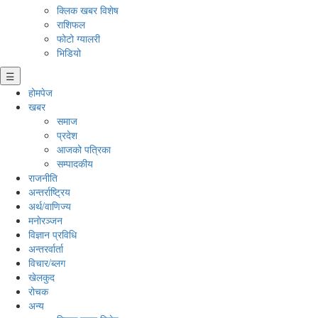
क्लिक खबर विशेष
राशिफल
फोटो ग्यालरी
भिडियो
☰
होमपेज
खबर
समाज
प्रदेश
आजको पत्रिका
सम्पादकीय
राजनीति
अन्तर्राष्ट्रिय
अर्थ/वाणिज्य
मनाेरञ्जन
विज्ञान प्रविधि
अन्तरर्वार्ता
विचार/ब्लग
खेलकुद
रोचक
अन्य