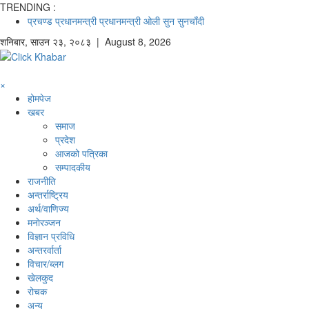
TRENDING :
प्रचण्ड
प्रधानमन्त्री
प्रधानमन्त्री ओली
सुन
सुनचाँदी
शनिबार
,
साउन
२३
,
२०८३
| August 8, 2026
×
होमपेज
खबर
समाज
प्रदेश
आजको पत्रिका
सम्पादकीय
राजनीति
अन्तर्राष्ट्रिय
अर्थ/वाणिज्य
मनाेरञ्जन
विज्ञान प्रविधि
अन्तरर्वार्ता
विचार/ब्लग
खेलकुद
रोचक
अन्य