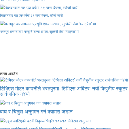
चितवनबाट गत एक वर्षमा ८९ जना बेपत्ता, खोजी जारी
भरतपुर अस्पतालमा प्रसूति शय्या अभाव, सुत्केरी सेवा ‘म्याट्रेस’ मा
ताजा अपडेट
टिभिएस मोटर कम्पनीले भरतपुरमा ‘टिभिएस अर्बिटर’ नयाँ विद्युतीय स्कुटर
सार्वजनिक ग¥यो
बाघ र चितुवा अनुगमन गर्न क्यामरा जडान
दाह्रा काटिएको ध्रुर्वे निकुञ्जभित्रैः १०÷१० मिनेटमा अनुगमन