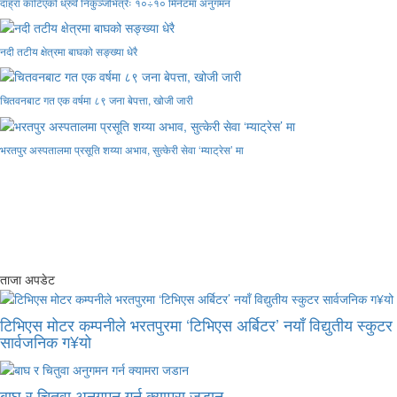
दाह्रा काटिएको ध्रुर्वे निकुञ्जभित्रैः १०÷१० मिनेटमा अनुगमन
नदी तटीय क्षेत्रमा बाघको सङ्ख्या धेरै
चितवनबाट गत एक वर्षमा ८९ जना बेपत्ता, खोजी जारी
भरतपुर अस्पतालमा प्रसूति शय्या अभाव, सुत्केरी सेवा ‘म्याट्रेस’ मा
ताजा अपडेट
टिभिएस मोटर कम्पनीले भरतपुरमा ‘टिभिएस अर्बिटर’ नयाँ विद्युतीय स्कुटर
सार्वजनिक ग¥यो
बाघ र चितुवा अनुगमन गर्न क्यामरा जडान