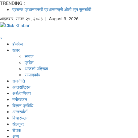
TRENDING :
प्रचण्ड
प्रधानमन्त्री
प्रधानमन्त्री ओली
सुन
सुनचाँदी
आइतबार
,
साउन
२४
,
२०८३
| August 9, 2026
×
होमपेज
खबर
समाज
प्रदेश
आजको पत्रिका
सम्पादकीय
राजनीति
अन्तर्राष्ट्रिय
अर्थ/वाणिज्य
मनाेरञ्जन
विज्ञान प्रविधि
अन्तरर्वार्ता
विचार/ब्लग
खेलकुद
रोचक
अन्य