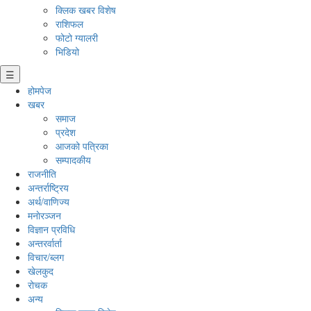
क्लिक खबर विशेष
राशिफल
फोटो ग्यालरी
भिडियो
☰
होमपेज
खबर
समाज
प्रदेश
आजको पत्रिका
सम्पादकीय
राजनीति
अन्तर्राष्ट्रिय
अर्थ/वाणिज्य
मनाेरञ्जन
विज्ञान प्रविधि
अन्तरर्वार्ता
विचार/ब्लग
खेलकुद
रोचक
अन्य