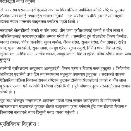
प्रतिबद्धता व्यक्त गर्नुभयो ।
सो अवसरमा प्रधानमन्त्री देउवाले साफ च्याम्पियनसिपमा उपविजेता बनेको राष्ट्रिय फुटबल
टोलीका सदस्यलाई नगदसहित सम्मान गर्नुभयो । गत असोज १५ देखि ३० गतेसम्म भएको
खेलमा नेपाल भारतसँग फाइनलमा पराजित भएको थियो ।
सरकारले खेलाडीलाई जनही रु पाँच लाख, तीन जना प्रशिक्षकलाई जनही रु तीन लाख र
अफिसियललाई प्रमाणपत्रसहित सम्मान गरेको हो । सम्मानित हुने खेलाडीमा किरण चेम्जोङ,
अनन्त तामाङ, दिनेश राजवंशी, सुमन अर्याल, गौतम श्रेष्ठ, सुजल श्रेष्ठ, तेज तामाङ, रोहित
चन्द, पुजन उपरकोटी, सुमन लामा, नवयुग श्रेष्ठ, सुरज ठकुरी, नितिन थापा, विशाल राई,
सुनिल बल, आशिष लामा, सन्तोष तामाङ, आयुष घलान, विशाल श्रेष्ठ, मनिष डाँगी र कमल थापा
हुनुहुन्छ ।
त्यसैगरी प्रशिक्षकमा अब्दुल्लाह अलमुताईरी, किरण श्रेष्ठ र विकाश मल्ल हुनुहुन्छ । फिजियोमा
आविष्कार पुडासैनी तथा टिम व्यवस्थापकमा मधुसुदन उपाध्याय हुनुहुन्छ । सरकारले साफमा
ऐतिहासिक नतिजा निकाल्न सफल राष्ट्रिय फुटबल टोलीका खेलाडीलाई जनही रु पाँच लाख
पुरस्कार प्रदान गर्ने यसअघि नै घोषणा गरेको थियो । पूर्व घोषणाअनुरुप सरकारले आज सम्मान
गरेको हो ।
युवा तथा खेलकूद मन्त्रालयले आयोजना गरेको उक्त सम्मान कार्यक्रममा विभागीयमन्त्री
महेश्वरजङग गहतराजले फुटबल खेलले उत्कृष्टता प्राप्त गर्नसक्ने हुँदा यस खेलको विकास र
विस्तारमा सरकारले ध्यान दिनुुपर्ने भनाइ व्यक्त गर्नुभयो ।
प्रतिक्रिया दिनुहोस !