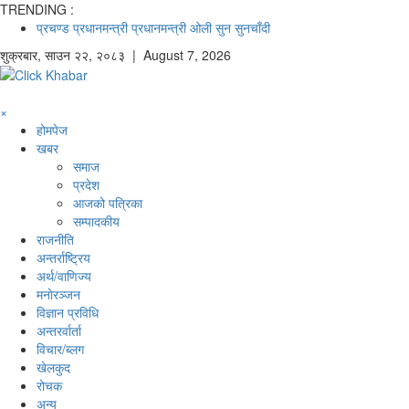
TRENDING :
प्रचण्ड
प्रधानमन्त्री
प्रधानमन्त्री ओली
सुन
सुनचाँदी
शुक्रबार
,
साउन
२२
,
२०८३
| August 7, 2026
×
होमपेज
खबर
समाज
प्रदेश
आजको पत्रिका
सम्पादकीय
राजनीति
अन्तर्राष्ट्रिय
अर्थ/वाणिज्य
मनाेरञ्जन
विज्ञान प्रविधि
अन्तरर्वार्ता
विचार/ब्लग
खेलकुद
रोचक
अन्य