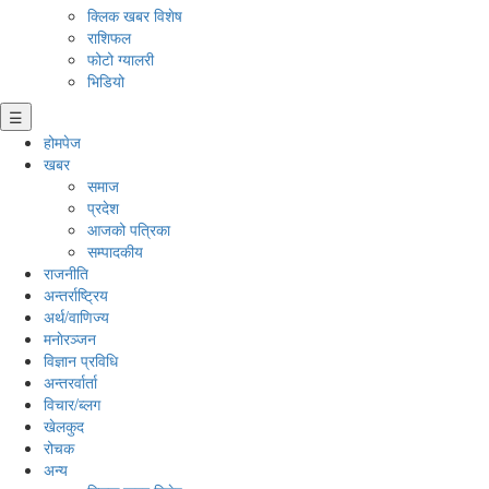
क्लिक खबर विशेष
राशिफल
फोटो ग्यालरी
भिडियो
☰
होमपेज
खबर
समाज
प्रदेश
आजको पत्रिका
सम्पादकीय
राजनीति
अन्तर्राष्ट्रिय
अर्थ/वाणिज्य
मनाेरञ्जन
विज्ञान प्रविधि
अन्तरर्वार्ता
विचार/ब्लग
खेलकुद
रोचक
अन्य