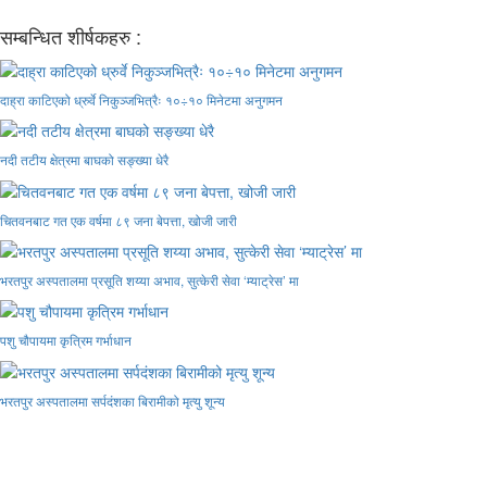
सम्बन्धित शीर्षकहरु :
दाह्रा काटिएको ध्रुर्वे निकुञ्जभित्रैः १०÷१० मिनेटमा अनुगमन
नदी तटीय क्षेत्रमा बाघको सङ्ख्या धेरै
चितवनबाट गत एक वर्षमा ८९ जना बेपत्ता, खोजी जारी
भरतपुर अस्पतालमा प्रसूति शय्या अभाव, सुत्केरी सेवा ‘म्याट्रेस’ मा
पशु चौपायमा कृत्रिम गर्भाधान
भरतपुर अस्पतालमा सर्पदंशका बिरामीको मृत्यु शून्य