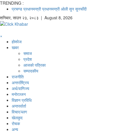
TRENDING :
प्रचण्ड
प्रधानमन्त्री
प्रधानमन्त्री ओली
सुन
सुनचाँदी
शनिबार
,
साउन
२३
,
२०८३
| August 8, 2026
×
होमपेज
खबर
समाज
प्रदेश
आजको पत्रिका
सम्पादकीय
राजनीति
अन्तर्राष्ट्रिय
अर्थ/वाणिज्य
मनाेरञ्जन
विज्ञान प्रविधि
अन्तरर्वार्ता
विचार/ब्लग
खेलकुद
रोचक
अन्य