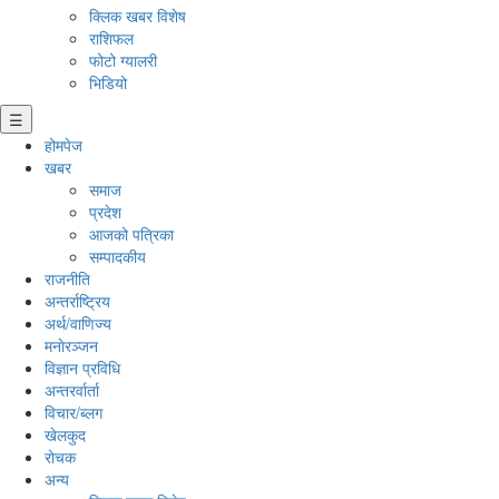
क्लिक खबर विशेष
राशिफल
फोटो ग्यालरी
भिडियो
☰
होमपेज
खबर
समाज
प्रदेश
आजको पत्रिका
सम्पादकीय
राजनीति
अन्तर्राष्ट्रिय
अर्थ/वाणिज्य
मनाेरञ्जन
विज्ञान प्रविधि
अन्तरर्वार्ता
विचार/ब्लग
खेलकुद
रोचक
अन्य