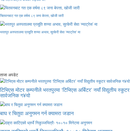
चितवनबाट गत एक वर्षमा ८९ जना बेपत्ता, खोजी जारी
भरतपुर अस्पतालमा प्रसूति शय्या अभाव, सुत्केरी सेवा ‘म्याट्रेस’ मा
ताजा अपडेट
टिभिएस मोटर कम्पनीले भरतपुरमा ‘टिभिएस अर्बिटर’ नयाँ विद्युतीय स्कुटर
सार्वजनिक ग¥यो
बाघ र चितुवा अनुगमन गर्न क्यामरा जडान
दाह्रा काटिएको ध्रुर्वे निकुञ्जभित्रैः १०÷१० मिनेटमा अनुगमन