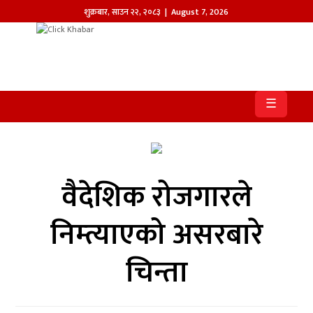
शुक्रबार
,
साउन
२२
,
२०८३
| August 7, 2026
होमपेज
खबर
☰
समाज
प्रदेश
वैदेशिक रोजगारले
आजको
पत्रिका
निम्त्याएको असरबारे
सम्पादकीय
चिन्ता
राजनीति
अन्तर्राष्ट्रिय