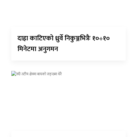
दाह्रा काटिएको ध्रुर्वे निकुञ्जभित्रैः १०÷१०
मिनेटमा अनुगमन