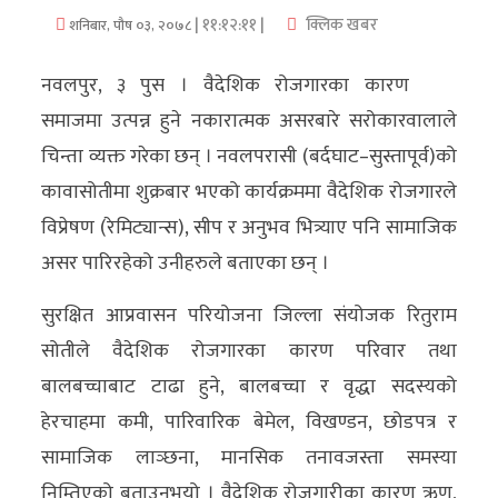
| ११:१२:११ |
क्लिक खबर
शनिबार, पौष ०३, २०७८
अर्थ/
वाणिज्य
नवलपुर, ३ पुस । वैदेशिक रोजगारका कारण
समाजमा उत्पन्न हुने नकारात्मक असरबारे सरोकारवालाले
मनाेरञ्जन
चिन्ता व्यक्त गरेका छन् । नवलपरासी (बर्दघाट–सुस्तापूर्व)को
विज्ञान
कावासोतीमा शुक्रबार भएको कार्यक्रममा वैदेशिक रोजगारले
प्रविधि
विप्रेषण (रेमिट्यान्स), सीप र अनुभव भित्र्याए पनि सामाजिक
असर पारिरहेको उनीहरुले बताएका छन् ।
अन्तरर्वार्ता
सुरक्षित आप्रवासन परियोजना जिल्ला संयोजक रितुराम
विचार/
सोतीले वैदेशिक रोजगारका कारण परिवार तथा
ब्लग
बालबच्चाबाट टाढा हुने, बालबच्चा र वृद्धा सदस्यको
खेलकुद
हेरचाहमा कमी, पारिवारिक बेमेल, विखण्डन, छोडपत्र र
सामाजिक लाञ्छना, मानसिक तनावजस्ता समस्या
रोचक
निम्तिएको बताउनुभयो । वैदेशिक रोजगारीका कारण ऋण,