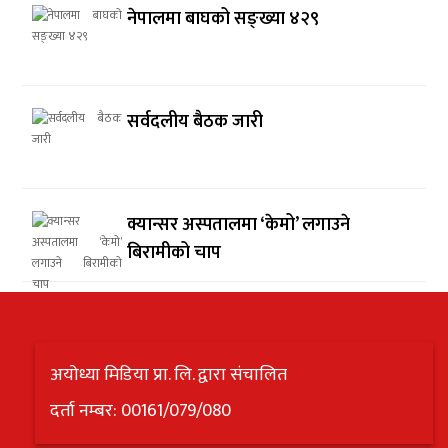
नेपालमा बाघको सङ्ख्या ४२९
सर्वदलीय बैठक जारी
क्यान्सर अस्पतालमा ‘केमो’ लगाउने
बिरामीको चाप
अयोध्या मिडिया प्रा. लि. द्वारा संचालित
दर्ता नम्बर: 00161/079/080