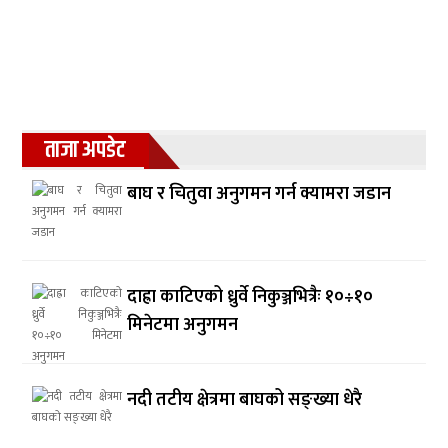
ताजा अपडेट
बाघ र चितुवा अनुगमन गर्न क्यामरा जडान
दाह्रा काटिएको ध्रुर्वे निकुञ्जभित्रैः १०÷१०
मिनेटमा अनुगमन
नदी तटीय क्षेत्रमा बाघको सङ्ख्या धेरै