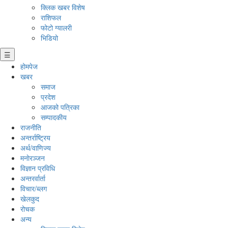
क्लिक खबर विशेष
राशिफल
फोटो ग्यालरी
भिडियो
☰
होमपेज
खबर
समाज
प्रदेश
आजको पत्रिका
सम्पादकीय
राजनीति
अन्तर्राष्ट्रिय
अर्थ/वाणिज्य
मनाेरञ्जन
विज्ञान प्रविधि
अन्तरर्वार्ता
विचार/ब्लग
खेलकुद
रोचक
अन्य