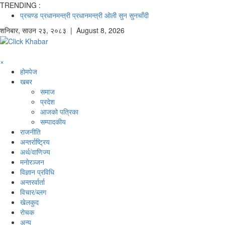
TRENDING :
प्रचण्ड
प्रधानमन्त्री
प्रधानमन्त्री ओली
सुन
सुनचाँदी
शनिबार
,
साउन
२३
,
२०८३
| August 8, 2026
×
होमपेज
खबर
समाज
प्रदेश
आजको पत्रिका
सम्पादकीय
राजनीति
अन्तर्राष्ट्रिय
अर्थ/वाणिज्य
मनाेरञ्जन
विज्ञान प्रविधि
अन्तरर्वार्ता
विचार/ब्लग
खेलकुद
रोचक
अन्य