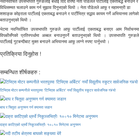
नवनिर्वाचित उपसभापति गुरुङलाई बधाई दिँदै वरिष्ठ नेता पौडेलले पार्टीलाई एकताबद्ध बनाउने र
विधिसम्मत चलाउने काम गर्न सुझाव दिनुभएको थियो । नेता पौडेलले आफू र महामन्त्री डा
शशाङ्क कोइराला पार्टीलाई एकताबद्ध बनाउने र पार्टीभित्र सद्भाव कायम गर्ने अभियानमा लागेको
बताउनुभएको थियो ।
भेटमा नवनिर्वाचित उपसभापति गुरुङले आफू पार्टीलाई एकताबद्ध बनाएर आम निर्वाचनमा
विपक्षीसँगको प्रतिस्पर्धामा अब्बल बनाउनुपर्ने बताउनुभएको थियो । उपसभापति गुरुङले
पार्टीलाई गुटबन्दीबाट मुक्त बनाउने अभियानमा आफू लाग्ने स्पष्ट पार्नुभयो ।
प्रतिक्रिया दिनुहोस !
सम्बन्धित शीर्षकहरु :
टिभिएस मोटर कम्पनीले भरतपुरमा ‘टिभिएस अर्बिटर’ नयाँ विद्युतीय स्कुटर सार्वजनिक ग¥यो
बाघ र चितुवा अनुगमन गर्न क्यामरा जडान
दाह्रा काटिएको ध्रुर्वे निकुञ्जभित्रैः १०÷१० मिनेटमा अनुगमन