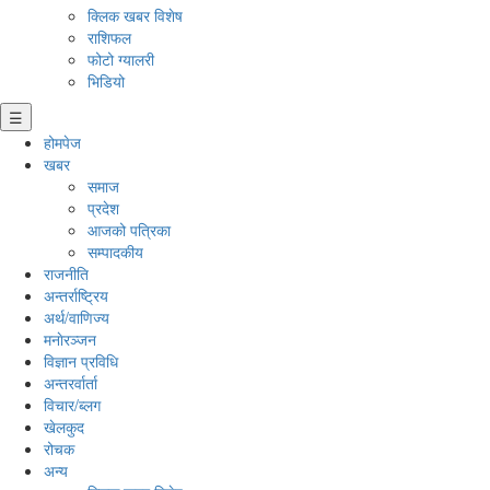
क्लिक खबर विशेष
राशिफल
फोटो ग्यालरी
भिडियो
☰
होमपेज
खबर
समाज
प्रदेश
आजको पत्रिका
सम्पादकीय
राजनीति
अन्तर्राष्ट्रिय
अर्थ/वाणिज्य
मनाेरञ्जन
विज्ञान प्रविधि
अन्तरर्वार्ता
विचार/ब्लग
खेलकुद
रोचक
अन्य