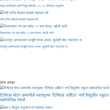
दाह्रा काटिएको ध्रुर्वे निकुञ्जभित्रैः १०÷१० मिनेटमा अनुगमन
नदी तटीय क्षेत्रमा बाघको सङ्ख्या धेरै
चितवनबाट गत एक वर्षमा ८९ जना बेपत्ता, खोजी जारी
भरतपुर अस्पतालमा प्रसूति शय्या अभाव, सुत्केरी सेवा ‘म्याट्रेस’ मा
ताजा अपडेट
टिभिएस मोटर कम्पनीले भरतपुरमा ‘टिभिएस अर्बिटर’ नयाँ विद्युतीय स्कुटर
सार्वजनिक ग¥यो