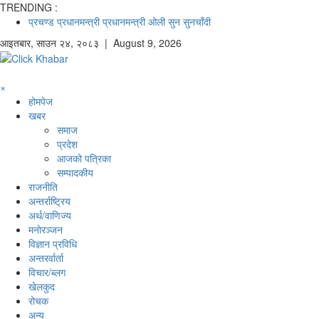
TRENDING :
प्रचण्ड
प्रधानमन्त्री
प्रधानमन्त्री ओली
सुन
सुनचाँदी
आइतबार
,
साउन
२४
,
२०८३
| August 9, 2026
×
होमपेज
खबर
समाज
प्रदेश
आजको पत्रिका
सम्पादकीय
राजनीति
अन्तर्राष्ट्रिय
अर्थ/वाणिज्य
मनाेरञ्जन
विज्ञान प्रविधि
अन्तरर्वार्ता
विचार/ब्लग
खेलकुद
रोचक
अन्य