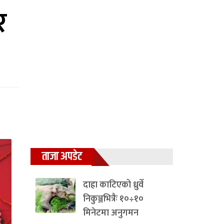
र
ताजा अपडेट
दाह्रा काटिएको ध्रुर्वे
निकुञ्जभित्रैः १०÷१०
मिनेटमा अनुगमन