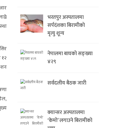
हजार
ग्ने
भरतपुर अस्पतालमा
सर्पदंशका बिरामीको
स्था
मृत्यु शून्य
्सिर
नेपालमा बाघको सङ्ख्या
ि १२
४२९
काशन
सर्वदलीय बैठक जारी
ोषणा
डेल,
ुख्य
क्यान्सर अस्पतालमा
‘केमो’ लगाउने बिरामीको