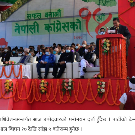
िवेशनअन्तर्गत आज उम्मेदवारको मनोनयन दर्ता हुँदैछ । पार्टीको केन्द
आज बिहान १० देखि साँझ ५ बजेसम्म हुनेछ ।