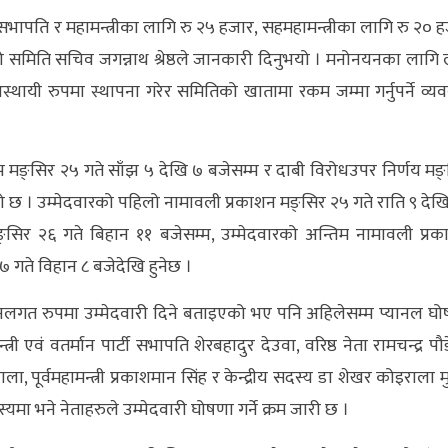
भापति र महामन्त्रीका लागि रु २५ हजार, सहमहामन्त्रीका लागि रु २० 
को समिति सचिव जगन्नाथ श्रेष्ठले जानकारी दिनुभयो । मनोनयनका लागि ला
स्थायी रुपमा स्थापना गरेर समितिको खातामा रकम जम्मा गर्नुपर्ने व्यव
झ मङ्सिर २५ गते साँझ ५ देखि ७ बजेसम्म र दाबी विरोधउपर निर्णय मङ
ो छ । उम्मेदवारको पहिलो नामावली प्रकाशन मङ्सिर २५ गते राति ९ देख
मङ्सिर २६ गते बिहान ११ बजेसम्म, उम्मेदवारको अन्तिम नामावली प्र
 गते विहान ८ बजेदेखि हुनेछ ।
्यानलगत रुपमा उम्मेदवारी दिने बताइएको भए पनि अहिलेसम्म प्यानल घ
्री एवं वतर्मान पार्टी सभापति शेरबहादुर देउवा, वरिष्ठ नेता रामचन्द्र पौ
ा, पूर्वमहामन्त्री प्रकाशमान सिंह र केन्द्रीय सदस्य डा शेखर कोइराला म
ा भने नेताहरुले उम्मेदवारी घोषणा गर्ने क्रम जारी छ ।