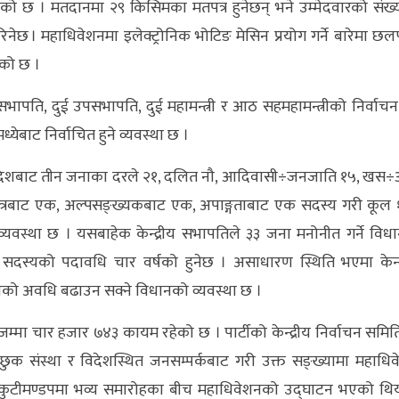
इएको छ । मतदानमा २९ किसिमका मतपत्र हुनेछन् भने उम्मेदवारको संख्
ेछ । महाधिवेशनमा इलेक्ट्रोनिक भोटिङ मेसिन प्रयोग गर्ने बारेमा 
एको छ ।
 सभापति, दुई उपसभापति, दुई महामन्त्री र आठ सहमहामन्त्रीको निर्वाचन 
मध्येबाट निर्वाचित हुने व्यवस्था छ ।
येक प्रदेशबाट तीन जनाका दरले २१, दलित नौ, आदिवासी÷जनजाति १५, खस÷
क्षेत्रबाट एक, अल्पसङ्ख्यकबाट एक, अपाङ्गताबाट एक सदस्य गरी कूल
्यवस्था छ । यसबाहेक केन्द्रीय सभापतिले ३३ जना मनोनीत गर्ने विध
सदस्यको पदावधि चार वर्षको हुनेछ । असाधारण स्थिति भएमा केन्द
को अवधि बढाउन सक्ने विधानको व्यवस्था छ ।
्मा चार हजार ७४३ कायम रहेको छ । पार्टीको केन्द्रीय निर्वाचन समि
ुभेच्छुक संस्था र विदेशस्थित जनसम्पर्कबाट गरी उक्त सङ्ख्यामा महाधि
भृकुटीमण्डपमा भव्य समारोहका बीच महाधिवेशनको उद्घाटन भएको थि