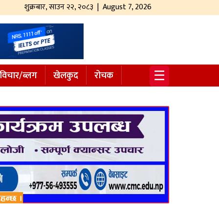
शुक्रबार
,
साउन
२२
,
२०८३
| August 7, 2026
☰
विचार/ब्लग
खेलकुद
रोचक