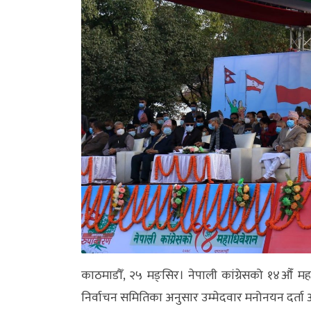
अन्य
क्लिक
खबर
विशेष
राशिफल
फोटो
ग्यालरी
भिडियो
काठमाडौँ, २५ मङ्सिर। नेपाली कांग्रेसको १४औँ महाध
निर्वाचन समितिका अनुसार उम्मेदवार मनोनयन दर्ता 