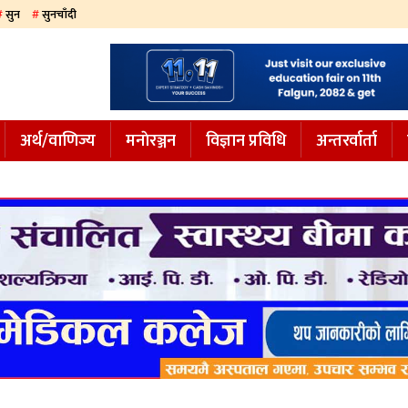
सुन
सुनचाँदी
अर्थ/वाणिज्य
मनाेरञ्जन
विज्ञान प्रविधि
अन्तरर्वार्ता