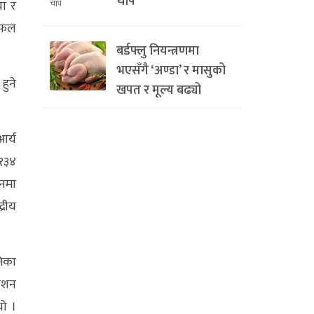
चाप
या र
छलफल
बर्डफ्लु नियन्त्रणमा
भएसँगै ‘अण्डा’ र मासुको
हुने
खपत र मूल्य बढ्यो
आर्य
 १३४
ानमा
्रीय
तिका
वेशन
यो ।