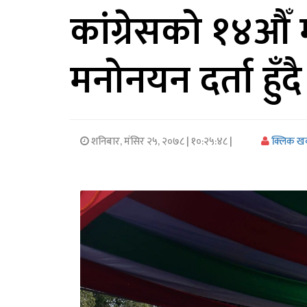
कांग्रेसको १४औँ
अर्थ/
वाणिज्य
मनोनयन दर्ता हुँदै
मनाेरञ्जन
विज्ञान
प्रविधि
शनिबार, मंसिर २५, २०७८
| १०:२५:४८ |
क्लिक ख
अन्तरर्वार्ता
विचार/
ब्लग
खेलकुद
रोचक