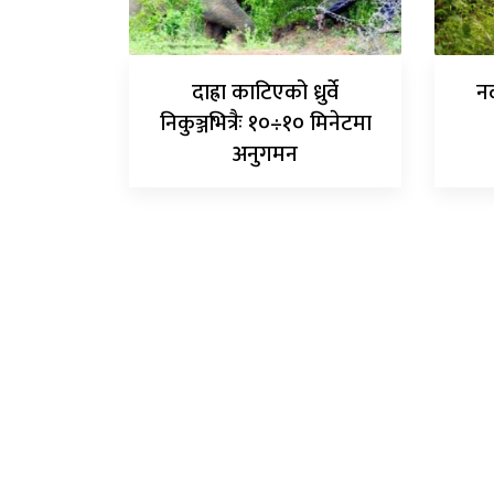
दाह्रा काटिएको ध्रुर्वे
नद
निकुञ्जभित्रैः १०÷१० मिनेटमा
अनुगमन