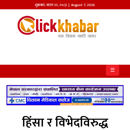
शुक्रबार
,
साउन
२२
,
२०८३
| August 7, 2026
होमपेज
खबर
समाज
प्रदेश
☰
आजको
पत्रिका
सम्पादकीय
राजनीति
हिंसा र विभेदविरुद्ध
अन्तर्राष्ट्रिय