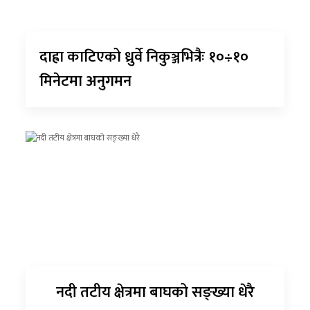
दाह्रा काटिएको ध्रुर्वे निकुञ्जभित्रैः १०÷१०
मिनेटमा अनुगमन
नदी तटीय क्षेत्रमा बाघको सङ्ख्या धेरै