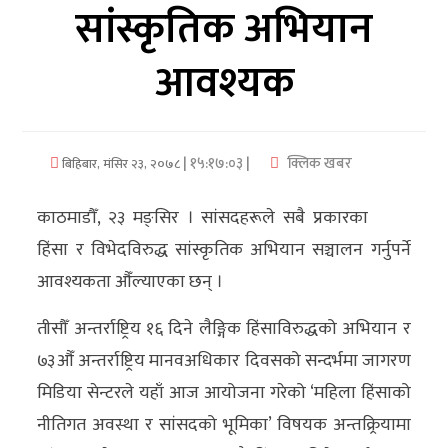
सांस्कृतिक अभियान
अर्थ/
आवश्यक
वाणिज्य
मनाेरञ्जन
| १५:१७:०३ |
क्लिक खबर
बिहिबार, मंसिर २३, २०७८
विज्ञान
प्रविधि
काठमाडौँ, २३ मङ्सिर । सांसदहरूले सबै प्रकारका
अन्तरर्वार्ता
हिंसा र विभेदविरुद्ध सांस्कृतिक अभियान सञ्चालन गर्नुपर्ने
आवश्यकता औँल्याएका छन् ।
विचार/
ब्लग
तीसौँ अन्तर्राष्ट्रिय १६ दिने लैङ्गिक हिंसाविरुद्धको अभियान र
७३औँ अन्तर्राष्ट्रिय मानवअधिकार दिवसको सन्दर्भमा जागरण
खेलकुद
मिडिया सेन्टरले यहाँ आज आयोजना गरेको ‘महिला हिंसाको
रोचक
नीतिगत अवस्था र सांसदको भूमिका’ विषयक अन्तक्र्रियामा