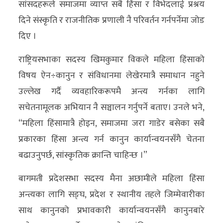
सांसदहरूले समाजमा व्याप्त सबै हिंसा र विभेदलाई प्रश्रय
अन्य
दिने संस्कृति र राजनीतिक प्रणाली नै परिवर्तन गर्नपर्नेमा जोड
क्लिक
दिए ।
खबर
राष्ट्रियसभाका सदस्य खिमकुमार विकले महिला हिंसाको
विशेष
विषय ऐन÷कानुन र संविधानमा लेखेरमात्रै समाधान नहुने
राशिफल
उल्लेख गर्दै व्यवहारिकरूपमै अन्त्य गर्नका लागि
सचेतनामूलक अभियान नै सञ्चालन गर्नुपर्ने बताए। उनले भने,
फोटो
“महिला हिंसामात्रै होइन, समाजमा जरा गाडेर बसेका सबै
ग्यालरी
प्रकारका हिंसा अन्त्य गर्न कानुन कार्यान्वयनसँगै चेतना
भिडियो
बढाउनुपर्छ, सांस्कृतिक क्रान्ति चाहिन्छ ।”
बागमती प्रदेशसभा सदस्य मैना अछामीले महिला हिंसा
अन्त्यका लागि सङ्घ, प्रदेश र स्थानीय तहले जिम्मेवारीका
साथ कानुनको प्रभावकारी कार्यान्वयनसँगै कानुनबारे