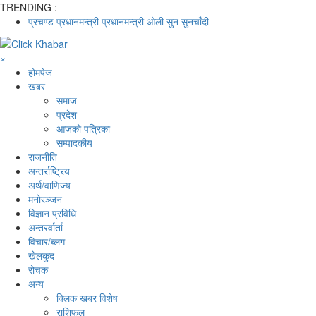
TRENDING :
प्रचण्ड
प्रधानमन्त्री
प्रधानमन्त्री ओली
सुन
सुनचाँदी
×
होमपेज
खबर
समाज
प्रदेश
आजको पत्रिका
सम्पादकीय
राजनीति
अन्तर्राष्ट्रिय
अर्थ/वाणिज्य
मनाेरञ्जन
विज्ञान प्रविधि
अन्तरर्वार्ता
विचार/ब्लग
खेलकुद
रोचक
अन्य
क्लिक खबर विशेष
राशिफल