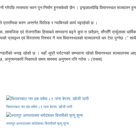
गरेपछि त्यसयता भवन पुनःनिर्माण हुनसकेको छैन । द्वन्द्वकालदेखि विमानस्थल सञ्चालन हुन
ले प्रारम्भिक चरण अन्तर्गत फिलिङ र ग्याबिनको कार्य भइरहेको छ ।
सामाजिक एवं रोजगारीका हिसाबले सम्भावना बढ्ने कुरा त छदैछन्, सँगसँगै दार्चुलाका धार्मिक
्यको प्रवद्र्ध्न एवं विस्तारमा निश्चय नै यस विमानस्थलको सञ्चालनले थप टेवा पुग्नेछ ।” साथै
न भण्डारीको भनाइ रहेको छ । यहाँ थुप्रै पर्यटनको सम्भावना रहेको विमानस्थल सञ्चालनमा आए
वश्यक छ, अनुगमनकारी निकायले समय समयमा अनुगमन पनि गरोस । (रासस)
चितवनबाट गत एक वर्षमा ८९ जना बेपत्ता, खोजी जारी
भरतपुर अस्पतालमा सर्पदंशका बिरामीको मृत्यु शून्य