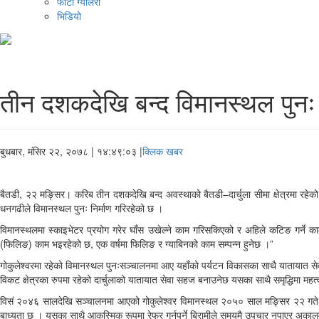
फोटो ग्यालरी
भिडियो
तीन दशकदेखि बन्द विमानस्थल पुन
बुधबार, मंसिर २२, २०७८
| १४:४९:०३ |
क्लिक खबर
बैतडी, २२ मङ्सिर। करिब तीन दशकदेखि बन्द अवस्थाको बैतडी–दार्चुला सीमा क्षेत्रमा रहे
धनगढीले विमानस्थल पुनः निर्माण गरिरहेको छ ।
विमानस्थलमा स्काइभेटर प्रयोग गरेर घाँस उखेल्ने काम गरिसकिएको र अहिले कटिङ गर्ने काम र
(फिलिङ) काम भइरहेको छ, एक वर्षमा फिलिङ र ग्याबिनको काम सम्पन्न हुनेछ ।”
गोकुलेश्वरमा रहेको विमानस्थल पुनःसञ्चालनमा आए यहाँको पर्यटन विकासका साथै यातायात सेव
विकट क्षेत्रका रुपमा रहेको दार्चुलाको यातायात सेवा सहज बनाउनेछ यसका साथै समृद्धिमा महत्वपू
विसं २०४६ सालदेखि सञ्चालनमा आएको गोकुलेश्वर विमानस्थल २०५० साल मङ्सिर २२ गते देखि पू
बाध्यता छ । यसका साथै आकस्मिक रूपमा रेफर गर्नुपर्ने बिरामीले समयमै उपचार नपाएर अकालम