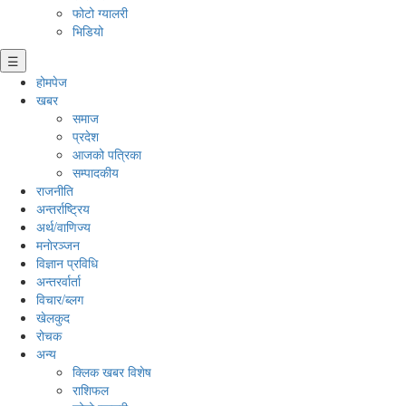
फोटो ग्यालरी
भिडियो
☰
होमपेज
खबर
समाज
प्रदेश
आजको पत्रिका
सम्पादकीय
राजनीति
अन्तर्राष्ट्रिय
अर्थ/वाणिज्य
मनाेरञ्जन
विज्ञान प्रविधि
अन्तरर्वार्ता
विचार/ब्लग
खेलकुद
रोचक
अन्य
क्लिक खबर विशेष
राशिफल