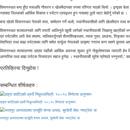
विमानस्थल बन्द हुँदा यसअघि गौचरन र खेलमैदानका रुपमा परिणत भएको थियो । द्वन्द्वका बे
नसक्दा जिल्लाको आर्थिक विकास र पर्यटन प्रवद्र्धन हुन नसक्दा ठूलो घाटा बेहोर्नु परेको छ ।
बन्द रहेको विमानस्थल नेताको सभा, सम्मेलन गर्ने थलो, स्थानीयवासीको लागि खेलमैदान तथा ब
विमानस्थल सञ्चालनको लागि तयारी थालिनुले खुसी लागेको स्थानीयवासी जिज्ञासु खत्रीको भनाइ
एवं पर्यटकीय अपी बेस क्याम्प, मालिकार्जुनको शैल्यशिखरधाम, व्यास गुफा, छाङरू, तिङ्कर भञ्ज
देशभित्र तथा बाह्य पर्यटकका लागि समेत दार्चुला नेपालको उत्कृष्ट गन्तव्य बन्न सक्ने कुरामा
विमानस्थल सञ्चालनमा आएमा यहाँको आर्थिक अवस्था सुधार हुने गोकुलेश्वरका व्यापारी हेम व
आन्तरिक तथा बाह्य पर्यटक भित्र्याउन सहज हुनेछ । स्थानीयवासी सुरेश श्रेष्ठले भन्नुभ
प्रतिक्रिया दिनुहोस !
सम्बन्धित शीर्षकहरु :
दाह्रा काटिएको ध्रुर्वे निकुञ्जभित्रैः १०÷१० मिनेटमा अनुगमन
भरतपुर अस्पतालमा प्रसूति शय्या अभाव, सुत्केरी सेवा ‘म्याट्रेस’ मा