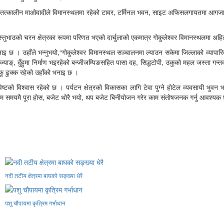
ला तत्कालीन माओवादीले विमानस्थलमा रहेको टावर, टर्मिनल भवन, साइट अफिसलगायतमा आगजानी 
स्तुभाउको चरन क्षेत्रका रूपमा परिणत भएको दार्चुलाको एकमात्र गोकुलेश्वर विमानस्थलमा अहि
 छ । उहाँले भन्नुभयो,“गोकुलेश्वर विमानस्थल सञ्चालनमा ल्याउन सकेमा जिल्लाको व्यापारिक, 
्याङ्, दुँहुमा निर्माण भइरहेको बन्जीजम्पिङसहित पासा दह, सिद्धटोपी, उकुको महल जस्ता गन्तव
 आफू ढुक्क रहेको उहाँको भनाइ छ ।
िष्टको विश्वास रहेको छ । पर्यटन क्षेत्रको विकासका लागि टेवा पुग्ने होटेल व्यवसायी भुव
यो,“ काम समयमै पूरा होस, बजेट थोरै भयो, थप बजेट बिनीयोजन गरेर काम संतोषजनक गर्नु आ
नदी तटीय क्षेत्रमा बाघको सङ्ख्या धेरै
पशु चौपायमा कृत्रिम गर्भाधान