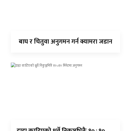
बाघ र चितुवा अनुगमन गर्न क्यामरा जडान
दाह्रा काटिएको ध्रुर्वे निकुञ्जभित्रैः १०÷१०