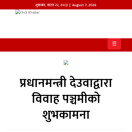
शुक्रबार
,
साउन
२२
,
२०८३
| August 7, 2026
होमपेज
खबर
☰
समाज
प्रदेश
प्रधानमन्त्री देउवाद्वारा
आजको
पत्रिका
विवाह पञ्चमीको
सम्पादकीय
शुभकामना
राजनीति
अन्तर्राष्ट्रिय