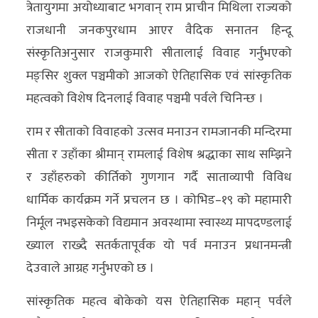
त्रेतायुगमा अयोध्याबाट भगवान् राम प्राचीन मिथिला राज्यको
अन्य
राजधानी जनकपुरधाम आएर वैदिक सनातन हिन्दू
क्लिक
संस्कृतिअनुसार राजकुमारी सीतालाई विवाह गर्नुभएको
खबर
मङ्सिर शुक्ल पञ्चमीको आजको ऐतिहासिक एवं सांस्कृतिक
विशेष
महत्वको विशेष दिनलाई विवाह पञ्चमी पर्वले चिनिन्छ ।
राशिफल
राम र सीताको विवाहको उत्सव मनाउन रामजानकी मन्दिरमा
सीता र उहाँका श्रीमान् रामलाई विशेष श्रद्धाका साथ सम्झिने
फोटो
र उहाँहरुको कीर्तिको गुणगान गर्दै साताव्यापी विविध
ग्यालरी
धार्मिक कार्यक्रम गर्ने प्रचलन छ । कोभिड–१९ को महामारी
भिडियो
निर्मूल नभइसकेको विद्यमान अवस्थामा स्वास्थ्य मापदण्डलाई
ख्याल राख्दै सतर्कतापूर्वक यो पर्व मनाउन प्रधानमन्त्री
देउवाले आग्रह गर्नुभएको छ ।
सांस्कृतिक महत्व बोकेको यस ऐतिहासिक महान् पर्वले