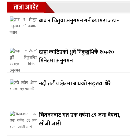
ताजा अपडेट
बाघ र चितुवा अनुगमन गर्न क्यामरा जडान
दाह्रा काटिएको ध्रुर्वे निकुञ्जभित्रैः १०÷१०
मिनेटमा अनुगमन
नदी तटीय क्षेत्रमा बाघको सङ्ख्या धेरै
चितवनबाट गत एक वर्षमा ८९ जना बेपत्ता,
खोजी जारी