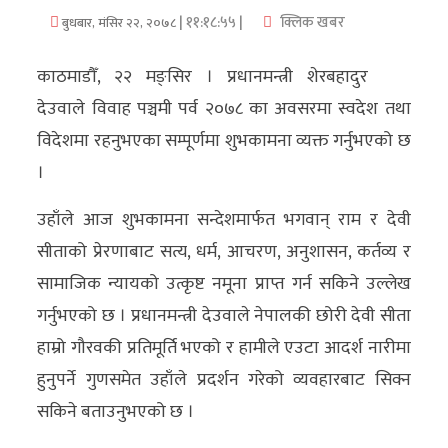
| ११:१८:५५ |
क्लिक खबर
बुधबार, मंसिर २२, २०७८
अर्थ/
वाणिज्य
काठमाडौँ, २२ मङ्सिर । प्रधानमन्त्री शेरबहादुर
देउवाले विवाह पञ्चमी पर्व २०७८ का अवसरमा स्वदेश तथा
मनाेरञ्जन
विदेशमा रहनुभएका सम्पूर्णमा शुभकामना व्यक्त गर्नुभएको छ
विज्ञान
।
प्रविधि
उहाँले आज शुभकामना सन्देशमार्फत भगवान् राम र देवी
अन्तरर्वार्ता
सीताको प्रेरणाबाट सत्य, धर्म, आचरण, अनुशासन, कर्तव्य र
सामाजिक न्यायको उत्कृष्ट नमूना प्राप्त गर्न सकिने उल्लेख
विचार/
गर्नुभएको छ । प्रधानमन्त्री देउवाले नेपालकी छोरी देवी सीता
ब्लग
हाम्रो गौरवकी प्रतिमूर्ति भएको र हामीले एउटा आदर्श नारीमा
खेलकुद
हुनुपर्ने गुणसमेत उहाँले प्रदर्शन गरेको व्यवहारबाट सिक्न
सकिने बताउनुभएको छ ।
रोचक