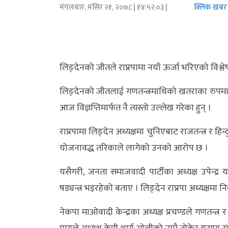
मंगलबार, मंसिर २१, २०७८
| १४:५२:०३ |
क्लिक खबर
अर्थ/
वाणिज्य
मनाेरञ्जन
लिङ्देनको जीतले राप्रपामा नयाँ ऊर्जा भरिएको विश्
विज्ञान
लिङ्देनको जीतलाई गणतन्त्रमाथिको खतराका रुपमा राष्
प्रविधि
आज विज्ञप्तिमार्फत नै त्यस्तो उल्लेख गरेका हुन् ।
अन्तरर्वार्ता
राप्रपामा लिङ्देन अध्यक्षमा चुनिएबाट राजतन्त्र र हि
योजनावद्ध तरिकाले लागेको उनको आरोप छ ।
विचार/
ब्लग
यसैगरी, जनता समाजवादी पार्टीका अध्यक्ष उपेन्द्
षड्यन्त्र भइरहेको बताए । लिङ्देन राप्रपा अध्यक्ष
खेलकुद
नेकपा माओवादी केन्द्रका अध्यक्ष प्रचण्डले गणतन्त्र 
रोचक