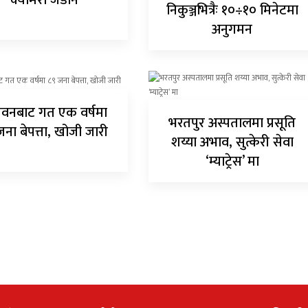
क्यामरा जडान
निकुञ्जभित्रैः १०÷१० मिनेटमा
अनुगमन
वनबाट गत एक वर्षमा
भरतपुर अस्पतालमा प्रसूति
जना बेपत्ता, खोजी जारी
शय्या अभाव, सुत्केरी सेवा
‘म्याट्रेस’ मा