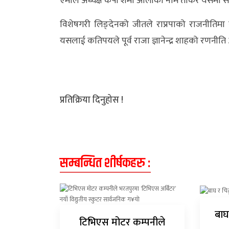
एमाले अध्यक्ष केपी शर्मा ओलीको नामै तोकेर यसमा 
अन्य
विशेषगरी लिङ्देनको जीतले राप्रपाको राजनीतिमा 
क्लिक
यसलाई कतिपयले पूर्व राजा ज्ञानेन्द्र शाहको रणनीत
खबर
विशेष
राशिफल
प्रतिक्रिया दिनुहोस !
फोटो
ग्यालरी
भिडियो
सम्बन्धित शीर्षकहरु :
बाघ
टिभिएस मोटर कम्पनीले