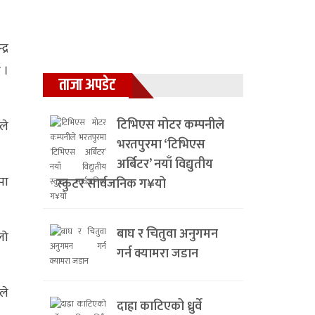
द्र
 ।
ताजा अपडेट
टिभिएस मोटर कम्पनीले
ले
भरतपुरमा ‘टिभिएस
अर्बिटर’ नयाँ विद्युतीय
पा
स्कुटर सार्वजनिक ग¥यो
बाघ र चितुवा अनुगमन
लो
गर्न क्यामरा जडान
ले
दाह्रा काटिएको ध्रुर्वे