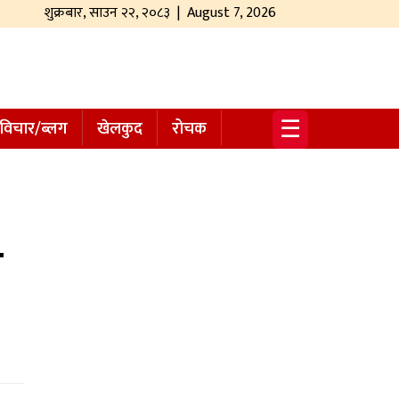
शुक्रबार
,
साउन
२२
,
२०८३
| August 7, 2026
☰
विचार/ब्लग
खेलकुद
रोचक
े