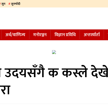
सुन
सुनचाँदी
अर्थ/वाणिज्य
मनाेरञ्जन
विज्ञान प्रविधि
अन्तरर्वार्ता
को उदयसँगै क कस्ले देख
रा