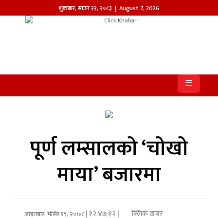
शुक्रबार
,
साउन
२२
,
२०८३
| August 7, 2026
होमपेज
खबर
☰
समाज
प्रदेश
आजको
पूर्ण लम्सालको ‘चोखो
पत्रिका
माया’ बजारमा
सम्पादकीय
राजनीति
| १२:४७:१२ |
क्लिक खबर
अन्तर्राष्ट्रिय
आइतबार, मंसिर १९, २०७८