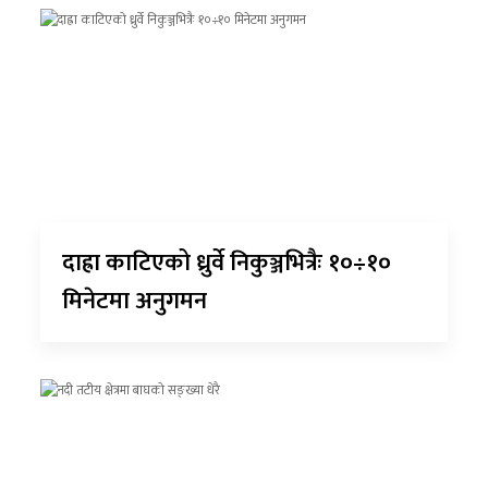
दाह्रा काटिएको ध्रुर्वे निकुञ्जभित्रैः १०÷१०
मिनेटमा अनुगमन