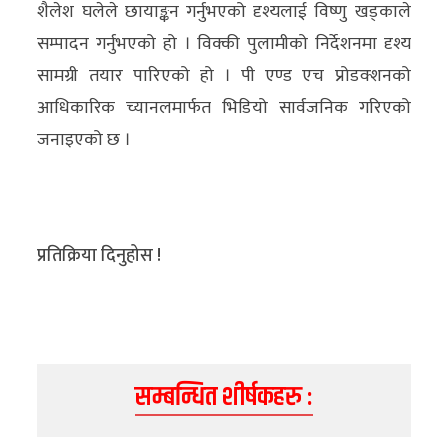
शैलेश घलेले छायाङ्कन गर्नुभएको दृश्यलाई विष्णु खड्काले
अन्य
सम्पादन गर्नुभएको हो । विक्की पुलामीको निर्देशनमा दृश्य
क्लिक
सामग्री तयार पारिएको हो । पी एण्ड एच प्रोडक्शनको
खबर
आधिकारिक च्यानलमार्फत भिडियो सार्वजनिक गरिएको
विशेष
जनाइएको छ ।
राशिफल
फोटो
प्रतिक्रिया दिनुहोस !
ग्यालरी
भिडियो
सम्बन्धित शीर्षकहरु :