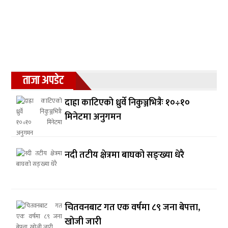
ताजा अपडेट
दाह्रा काटिएको ध्रुर्वे निकुञ्जभित्रैः १०÷१०
मिनेटमा अनुगमन
नदी तटीय क्षेत्रमा बाघको सङ्ख्या धेरै
चितवनबाट गत एक वर्षमा ८९ जना बेपत्ता,
खोजी जारी