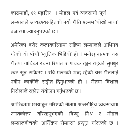
अर्थ/
काठमाडौँ, १९ मङ्सिर । मोडल एवं व्यवसायी पूर्ण
वाणिज्य
लम्सालले श्रव्यदृश्यसहितको नयाँ गीति एल्बम ‘चोखो माया’
बजारमा ल्याउनुभएको छ ।
मनाेरञ्जन
अमेरिका बसेर कलाकारितामा सक्रिय लम्सालले अभिनय
विज्ञान
गरेको यो पाँचौँ ‘म्युजिक भिडियो’ हो । मनोरञ्जनात्मक यस
प्रविधि
गीतमा गायिका रचना रिमाल र गायक रञ्जन राईको सुमधुर
अन्तरर्वार्ता
स्वर सुन्न सकिन्छ । रवि मल्लको शब्द रहेको यस गीतलाई
नवीन कार्कीले सङ्गीत दिनुभएको हो । गीतमा विशाल
विचार/
निरौलाले सङ्गीत संयोजन गर्नुभएको छ ।
ब्लग
अमेरिकामा छायाङ्कन गरिएको गीतमा अन्तर्राष्ट्रिय व्यवसायमा
खेलकुद
स्नातकोत्तर गरिरहनुभएकी विष्णु मिश्र र मोडल
रोचक
लम्सालबीचको ‘अन्स्क्रिन रोमान्स’ प्रस्तुत गरिएको छ ।