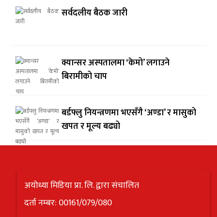
सर्वदलीय बैठक जारी
क्यान्सर अस्पतालमा ‘केमो’ लगाउने
बिरामीको चाप
बर्डफ्लु नियन्त्रणमा भएसँगै ‘अण्डा’ र मासुको
खपत र मूल्य बढ्यो
अयोध्या मिडिया प्रा. लि. द्वारा संचालित
दर्ता नम्बर: 00161/079/080