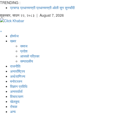
TRENDING :
प्रचण्ड
प्रधानमन्त्री
प्रधानमन्त्री ओली
सुन
सुनचाँदी
शुक्रबार
,
साउन
२२
,
२०८३
| August 7, 2026
×
होमपेज
खबर
समाज
प्रदेश
आजको पत्रिका
सम्पादकीय
राजनीति
अन्तर्राष्ट्रिय
अर्थ/वाणिज्य
मनाेरञ्जन
विज्ञान प्रविधि
अन्तरर्वार्ता
विचार/ब्लग
खेलकुद
रोचक
अन्य