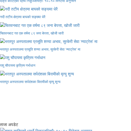
दाह्रा काटिएको ध्रुर्वे निकुञ्जभित्रैः १०÷१० मिनेटमा अनुगमन
नदी तटीय क्षेत्रमा बाघको सङ्ख्या धेरै
चितवनबाट गत एक वर्षमा ८९ जना बेपत्ता, खोजी जारी
भरतपुर अस्पतालमा प्रसूति शय्या अभाव, सुत्केरी सेवा ‘म्याट्रेस’ मा
पशु चौपायमा कृत्रिम गर्भाधान
भरतपुर अस्पतालमा सर्पदंशका बिरामीको मृत्यु शून्य
ताजा अपडेट