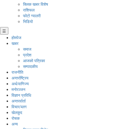
क्लिक खबर विशेष
राशिफल
फोटो ग्यालरी
भिडियो
☰
होमपेज
खबर
समाज
प्रदेश
आजको पत्रिका
सम्पादकीय
राजनीति
अन्तर्राष्ट्रिय
अर्थ/वाणिज्य
मनाेरञ्जन
विज्ञान प्रविधि
अन्तरर्वार्ता
विचार/ब्लग
खेलकुद
रोचक
अन्य