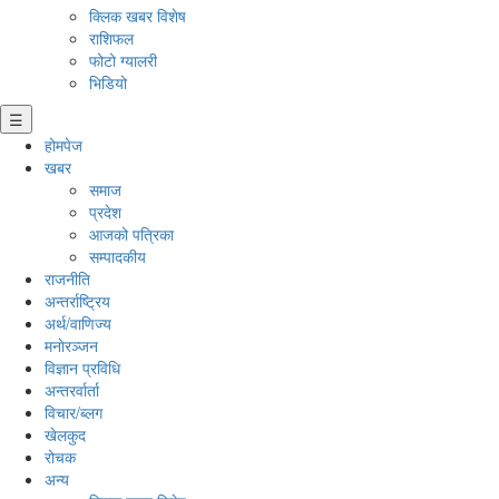
क्लिक खबर विशेष
राशिफल
फोटो ग्यालरी
भिडियो
☰
होमपेज
खबर
समाज
प्रदेश
आजको पत्रिका
सम्पादकीय
राजनीति
अन्तर्राष्ट्रिय
अर्थ/वाणिज्य
मनाेरञ्जन
विज्ञान प्रविधि
अन्तरर्वार्ता
विचार/ब्लग
खेलकुद
रोचक
अन्य