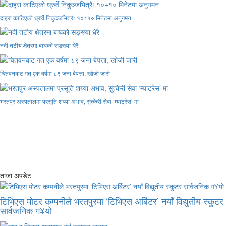
दाह्रा काटिएको ध्रुर्वे निकुञ्जभित्रैः १०÷१० मिनेटमा अनुगमन
नदी तटीय क्षेत्रमा बाघको सङ्ख्या धेरै
चितवनबाट गत एक वर्षमा ८९ जना बेपत्ता, खोजी जारी
भरतपुर अस्पतालमा प्रसूति शय्या अभाव, सुत्केरी सेवा ‘म्याट्रेस’ मा
ताजा अपडेट
टिभिएस मोटर कम्पनीले भरतपुरमा ‘टिभिएस अर्बिटर’ नयाँ विद्युतीय स्कुटर
सार्वजनिक ग¥यो