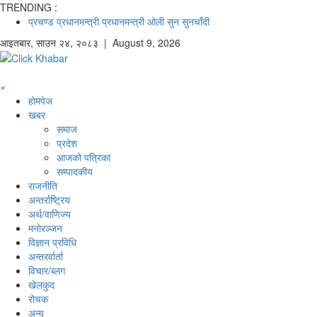
TRENDING :
प्रचण्ड
प्रधानमन्त्री
प्रधानमन्त्री ओली
सुन
सुनचाँदी
आइतबार
,
साउन
२४
,
२०८३
| August 9, 2026
×
होमपेज
खबर
समाज
प्रदेश
आजको पत्रिका
सम्पादकीय
राजनीति
अन्तर्राष्ट्रिय
अर्थ/वाणिज्य
मनाेरञ्जन
विज्ञान प्रविधि
अन्तरर्वार्ता
विचार/ब्लग
खेलकुद
रोचक
अन्य