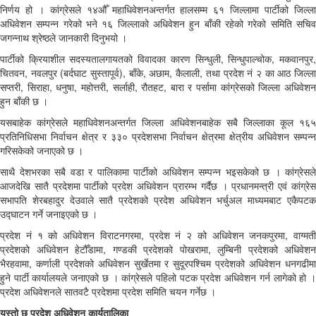
निर्णय हो । कांग्रेसले १४औँ महाधिवेशनअन्तर्गत हालसम्म ६१ जिल्लामा पार्टीको जिल्ला
अधिवेशन सम्पन्न गरेको भने १६ जिल्लाको अधिवेशन हुन बाँकी रहेको गरेको समिति सचिव
जगन्नाथ श्रेष्ठले जानकारी दिनुभयो ।
पार्टीको क्रियाशील सदस्यतालगायतको विवादका कारण सिन्धुली, सिन्धुपाल्चोक, मकवानपुर,
चितवन, नवलपुर (बर्दघाट सुस्तापूर्व), बाँके, अछाम, कैलाली, तथा प्रदेश नं २ का आठ जिल्ला
सप्तरी, सिराहा, धनुषा, महोत्तरी, सर्लाही, रौतहट, बारा र पर्सामा कांग्रेसको जिल्ला अधिवेशन
हुन बाँकी छ ।
यसबाहेक कांग्रेसले महाधिवेशनअन्तर्गत जिल्ला अधिवेशनबाहेक सबै जिल्लाका कूल १६५
प्रतिनिधिसभा निर्वाचन क्षेत्र र ३३० प्रदेशसभा निर्वाचन क्षेत्रमा क्षेत्रीय अधिवेशन सम्पन्न
गरिसकेको जनाएको छ ।
साथै देशभरका सबै वडा र पालिकामा पार्टीको अधिवेशन सम्पन्न भइसकेको छ । कांग्रेसले
आजदेखि सातै प्रदेशमा पार्टीको प्रदेश अधिवेशन प्रारम्भ गर्दैछ । प्रधानमन्त्री एवं कांग्रेस
सभापति शेरबहादुर देउवाले सातै प्रदेशको प्रदेश अधिवेशन भर्चुअल माध्यमबाट एकैपटक
उद्घाटन गर्ने जनाइएको छ ।
प्रदेश नं १ को अधिवेशन विराटनगरमा, प्रदेश नं २ को अधिवेशन जनकपुरमा, वाग्मती
प्रदेशको अधिवेशन हेटौँडामा, गण्डकी प्रदेशको पोखरामा, लुम्बिनी प्रदेशको अधिवेशन
भैरहवामा, कर्णाली प्रदेशको अधिवेशन सुर्खेतमा र सुदूरपश्चिम प्रदेशको अधिवेशन धनगढीमा
हुने पार्टी कार्यालयले जनाएको छ । कांग्रेसले पहिलो पटक प्रदेश अधिवेशन गर्न लागेको हो ।
प्रदेश अधिवेशनले सातवटै प्रदेशमा प्रदेश समिति चयन गर्नेछ ।
यस्तो छ प्रदेश अधिवेशन कार्यतालिका