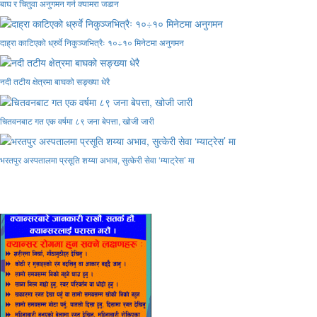
बाघ र चितुवा अनुगमन गर्न क्यामरा जडान
दाह्रा काटिएको ध्रुर्वे निकुञ्जभित्रैः १०÷१० मिनेटमा अनुगमन
नदी तटीय क्षेत्रमा बाघको सङ्ख्या धेरै
चितवनबाट गत एक वर्षमा ८९ जना बेपत्ता, खोजी जारी
भरतपुर अस्पतालमा प्रसूति शय्या अभाव, सुत्केरी सेवा ‘म्याट्रेस’ मा