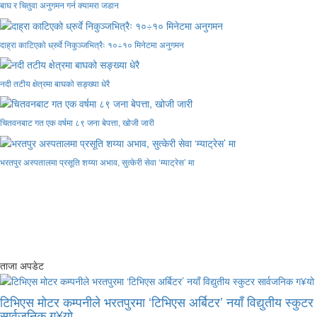
बाघ र चितुवा अनुगमन गर्न क्यामरा जडान
दाह्रा काटिएको ध्रुर्वे निकुञ्जभित्रैः १०÷१० मिनेटमा अनुगमन
नदी तटीय क्षेत्रमा बाघको सङ्ख्या धेरै
चितवनबाट गत एक वर्षमा ८९ जना बेपत्ता, खोजी जारी
भरतपुर अस्पतालमा प्रसूति शय्या अभाव, सुत्केरी सेवा ‘म्याट्रेस’ मा
ताजा अपडेट
टिभिएस मोटर कम्पनीले भरतपुरमा ‘टिभिएस अर्बिटर’ नयाँ विद्युतीय स्कुटर
सार्वजनिक ग¥यो