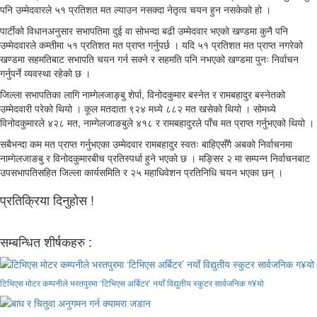
पनि उम्मेदवारले ५१ प्रतिशत मत ल्याउन नसक्दा नेतृत्व चयन हुन नसकेको हो ।
पार्टीको विधानअनुसार सभापतिमा दुई वा सोभन्दा बढी उम्मेदवार भएको खण्डमा कुनै पनि
उम्मेदवारले कम्तीमा ५१ प्रतिशत मत प्राप्त गर्नुपर्छ । यदि ५१ प्रतिशत मत प्राप्त नगरेको
खण्डमा सहमतिबाट सभापति चयन गर्न सक्ने र सहमति पनि नभएको खण्डमा पुनः निर्वाचन
गर्नुपर्ने व्यवस्था रहेको छ ।
जिल्ला सभापतिका लागि नाम्गेलजाङ्बु शेर्पा, विनोदकुमार बस्नेत र रामबहादुर बस्नेतको
उम्मेदवारी परेको थियो । कूल मतदाता ९२४ मध्ये ८८२ मत खसेको थियो । सोमध्ये
विनोदकुमारले ४२८ मत, नाम्गेलजाङबुले ४१८ र रामबहादुरले पाँच मत प्राप्त गर्नुभएको थियो ।
सबैभन्दा कम मत प्राप्त गर्नुभएका उम्मेदवार रामबहादुर स्वतः बाहिएसँगै अबको निर्वाचनमा
नाम्गेलजाङबु र विनोदकुमारबीच प्रतिस्पर्धा हुने भएको छ । मङ्सिर २ मा सम्पन्न निर्वाचनबाट
उपसभापतिसहित जिल्ला कार्यसमिति र २५ महाधिवेशन प्रतिनिधि चयन भएका छन् ।
प्रतिक्रिया दिनुहोस !
सम्बन्धित शीर्षकहरु :
टिभिएस मोटर कम्पनीले भरतपुरमा ‘टिभिएस अर्बिटर’ नयाँ विद्युतीय स्कुटर सार्वजनिक ग¥यो