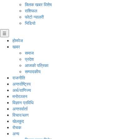
क्लिक खबर विशेष
राशिफल
फोटो ग्यालरी
भिडियो
☰
होमपेज
खबर
समाज
प्रदेश
आजको पत्रिका
सम्पादकीय
राजनीति
अन्तर्राष्ट्रिय
अर्थ/वाणिज्य
मनाेरञ्जन
विज्ञान प्रविधि
अन्तरर्वार्ता
विचार/ब्लग
खेलकुद
रोचक
अन्य