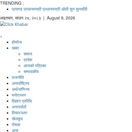
TRENDING :
प्रचण्ड
प्रधानमन्त्री
प्रधानमन्त्री ओली
सुन
सुनचाँदी
आइतबार
,
साउन
२४
,
२०८३
| August 9, 2026
×
होमपेज
खबर
समाज
प्रदेश
आजको पत्रिका
सम्पादकीय
राजनीति
अन्तर्राष्ट्रिय
अर्थ/वाणिज्य
मनाेरञ्जन
विज्ञान प्रविधि
अन्तरर्वार्ता
विचार/ब्लग
खेलकुद
रोचक
अन्य