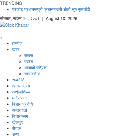
TRENDING :
प्रचण्ड
प्रधानमन्त्री
प्रधानमन्त्री ओली
सुन
सुनचाँदी
सोमबार
,
साउन
२५
,
२०८३
| August 10, 2026
×
होमपेज
खबर
समाज
प्रदेश
आजको पत्रिका
सम्पादकीय
राजनीति
अन्तर्राष्ट्रिय
अर्थ/वाणिज्य
मनाेरञ्जन
विज्ञान प्रविधि
अन्तरर्वार्ता
विचार/ब्लग
खेलकुद
रोचक
अन्य