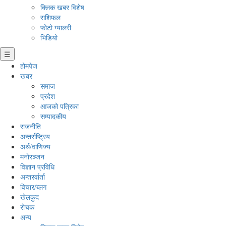
क्लिक खबर विशेष
राशिफल
फोटो ग्यालरी
भिडियो
☰
होमपेज
खबर
समाज
प्रदेश
आजको पत्रिका
सम्पादकीय
राजनीति
अन्तर्राष्ट्रिय
अर्थ/वाणिज्य
मनाेरञ्जन
विज्ञान प्रविधि
अन्तरर्वार्ता
विचार/ब्लग
खेलकुद
रोचक
अन्य