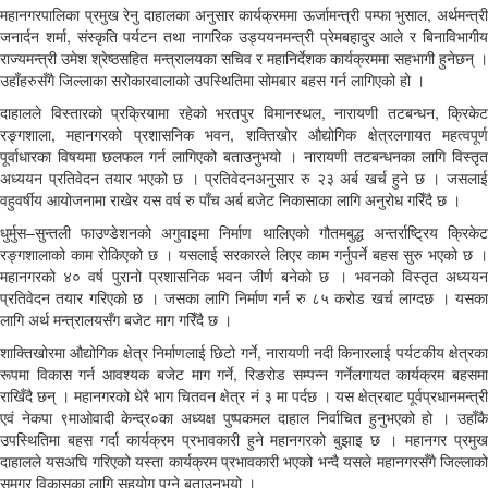
महानगरपालिका प्रमुख रेनु दाहालका अनुसार कार्यक्रममा ऊर्जामन्त्री पम्फा भुसाल, अर्थमन्त्री
जनार्दन शर्मा, संस्कृति पर्यटन तथा नागरिक उड्ययनमन्त्री प्रेमबहादुर आले र बिनाविभागीय
राज्यमन्त्री उमेश श्रेष्ठसहित मन्त्रालयका सचिव र महानिर्देशक कार्यक्रममा सहभागी हुनेछन् ।
उहाँहरुसँगै जिल्लाका सरोकारवालाको उपस्थितिमा सोमबार बहस गर्न लागिएको हो ।
दाहालले विस्तारको प्रक्रियामा रहेको भरतपुर विमानस्थल, नारायणी तटबन्धन, क्रिकेट
रङ्गशाला, महानगरको प्रशासनिक भवन, शक्तिखोर औद्योगिक क्षेत्रलगायत महत्वपूर्ण
पूर्वाधारका विषयमा छलफल गर्न लागिएको बताउनुभयो । नारायणी तटबन्धनका लागि विस्तृत
अध्ययन प्रतिवेदन तयार भएको छ । प्रतिवेदनअनुसार रु २३ अर्ब खर्च हुने छ । जसलाई
वहुवर्षीय आयोजनामा राखेर यस वर्ष रु पाँच अर्ब बजेट निकासाका लागि अनुरोध गरिँदै छ ।
धुर्मुस–सुन्तली फाउण्डेशनको अगुवाइमा निर्माण थालिएको गौतमबुद्ध अन्तर्राष्ट्रिय क्रिकेट
रङ्गशालाको काम रोकिएको छ । यसलाई सरकारले लिएर काम गर्नुपर्ने बहस सुरु भएको छ ।
महानगरको ४० वर्ष पुरानो प्रशासनिक भवन जीर्ण बनेको छ । भवनको विस्तृत अध्ययन
प्रतिवेदन तयार गरिएको छ । जसका लागि निर्माण गर्न रु ८५ करोड खर्च लाग्दछ । यसका
लागि अर्थ मन्त्रालयसँग बजेट माग गरिँदै छ ।
शाक्तिखोरमा औद्योगिक क्षेत्र निर्माणलाई छिटो गर्ने, नारायणी नदी किनारलाई पर्यटकीय क्षेत्रका
रूपमा विकास गर्न आवश्यक बजेट माग गर्ने, रिङरोड सम्पन्न गर्नेलगायत कार्यक्रम बहसमा
राखिँदै छन् । महानगरको धेरै भाग चितवन क्षेत्र नं ३ मा पर्दछ । यस क्षेत्रबाट पूर्वप्रधानमन्त्री
एवं नेकपा ९माओवादी केन्द्र०का अध्यक्ष पुष्पकमल दाहाल निर्वाचित हुनुभएको हो । उहाँकै
उपस्थितिमा बहस गर्दा कार्यक्रम प्रभावकारी हुने महानगरको बुझाइ छ । महानगर प्रमुख
दाहालले यसअघि गरिएको यस्ता कार्यक्रम प्रभावकारी भएको भन्दै यसले महानगरसँगै जिल्लाको
समग्र विकासका लागि सहयोग पुग्ने बताउनुभयो ।