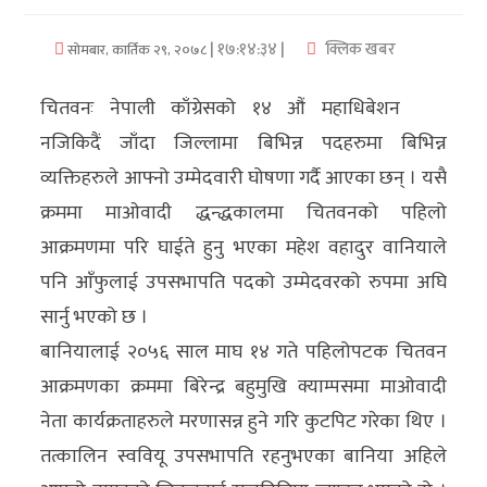
अर्थ/
| १७:१४:३४ |
क्लिक खबर
सोमबार, कार्तिक २९, २०७८
वाणिज्य
चितवनः नेपाली काँग्रेसको १४ औं महाधिबेशन
मनाेरञ्जन
नजिकिदैं जाँदा जिल्लामा बिभिन्न पदहरुमा बिभिन्न
व्यक्तिहरुले आफ्नो उम्मेदवारी घोषणा गर्दै आएका छन् । यसै
विज्ञान
क्रममा माओवादी द्धन्द्धकालमा चितवनको पहिलो
प्रविधि
आक्रमणमा परि घाईते हुनु भएका महेश वहादुर वानियाले
अन्तरर्वार्ता
पनि आँफुलाई उपसभापति पदको उम्मेदवरको रुपमा अघि
सार्नु भएको छ ।
विचार/
बानियालाई २०५६ साल माघ १४ गते पहिलोपटक चितवन
ब्लग
आक्रमणका क्रममा बिरेन्द्र बहुमुखि क्याम्पसमा माओवादी
खेलकुद
नेता कार्यक्रताहरुले मरणासन्न हुने गरि कुटपिट गरेका थिए ।
तत्कालिन स्ववियू उपसभापति रहनुभएका बानिया अहिले
रोचक