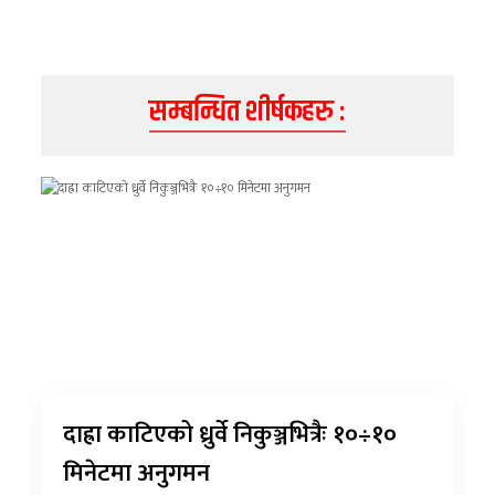
सम्बन्धित शीर्षकहरु :
दाह्रा काटिएको ध्रुर्वे निकुञ्जभित्रैः १०÷१०
मिनेटमा अनुगमन