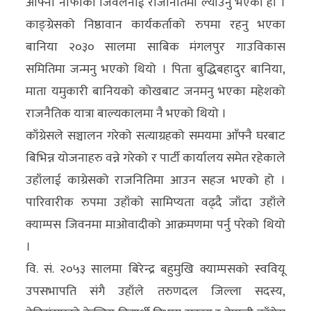
आफ्नो नाफाको जिवलनाई राजनितिमा ल्याउनु भएको हो ।
अन्य
काङ्ग्रेसको निष्ठावान कार्यकर्ताको रुपमा रहनु भएका
क्लिक
बानिया २०३० सालमा साबिक मंगलपुर गाउविकास
खबर
समितिमा जन्मनु भएको थियो । पिता बुद्धिबहादुर बानिया,
विशेष
माता यमुकारी बानियको कोखबाट जनमनु भएका महेशको
राजनैतिक यात्रा बाल्यकालमा नै भएको थियो ।
राशिफल
काँग्रेसले सञ्चालन गरेको सत्याग्रहको समयमा आँफ्नै घरबाट
फोटो
बिभिन्न योजनाहरु वन्ने गरेको र पार्टी कार्यालय समेत रहेकाले
ग्यालरी
उहाँलाई काग्रेसको राजनितिमा आउन सहज भएको हो ।
पारिवारीक रुपमा उहाँको सामिप्यता वढ्दै जाँदा उहाँले
भिडियो
क्याम्पस जिवनमा माओवादीको आक्रमणमा पर्नु परेको थियो
।
वि. सं. २०५३ सालमा बिरेन्द्र बहुमुखि क्याम्पसको स्ववियू
उपसभापति संगै उहाँले तरुणदल जिल्ला सदस्य,