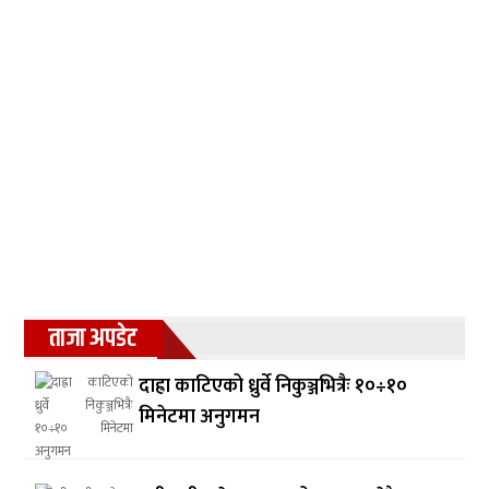
ताजा अपडेट
दाह्रा काटिएको ध्रुर्वे निकुञ्जभित्रैः १०÷१०
मिनेटमा अनुगमन