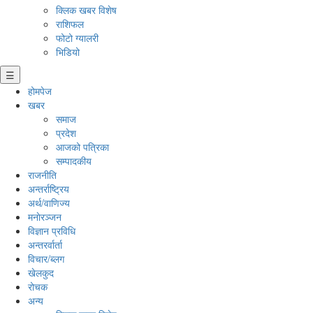
क्लिक खबर विशेष
राशिफल
फोटो ग्यालरी
भिडियो
☰
होमपेज
खबर
समाज
प्रदेश
आजको पत्रिका
सम्पादकीय
राजनीति
अन्तर्राष्ट्रिय
अर्थ/वाणिज्य
मनाेरञ्जन
विज्ञान प्रविधि
अन्तरर्वार्ता
विचार/ब्लग
खेलकुद
रोचक
अन्य