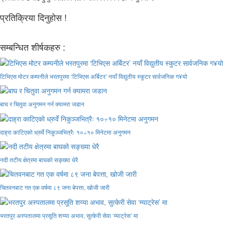
प्रतिक्रिया दिनुहोस !
सम्बन्धित शीर्षकहरु :
टिभिएस मोटर कम्पनीले भरतपुरमा ‘टिभिएस अर्बिटर’ नयाँ विद्युतीय स्कुटर सार्वजनिक ग¥यो
बाघ र चितुवा अनुगमन गर्न क्यामरा जडान
दाह्रा काटिएको ध्रुर्वे निकुञ्जभित्रैः १०÷१० मिनेटमा अनुगमन
नदी तटीय क्षेत्रमा बाघको सङ्ख्या धेरै
चितवनबाट गत एक वर्षमा ८९ जना बेपत्ता, खोजी जारी
भरतपुर अस्पतालमा प्रसूति शय्या अभाव, सुत्केरी सेवा ‘म्याट्रेस’ मा