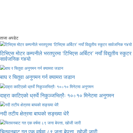
ताजा अपडेट
टिभिएस मोटर कम्पनीले भरतपुरमा ‘टिभिएस अर्बिटर’ नयाँ विद्युतीय स्कुटर
सार्वजनिक ग¥यो
बाघ र चितुवा अनुगमन गर्न क्यामरा जडान
दाह्रा काटिएको ध्रुर्वे निकुञ्जभित्रैः १०÷१० मिनेटमा अनुगमन
नदी तटीय क्षेत्रमा बाघको सङ्ख्या धेरै
चितवनबाट गत एक वर्षमा ८९ जना बेपत्ता, खोजी जारी