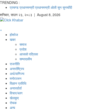
TRENDING :
प्रचण्ड
प्रधानमन्त्री
प्रधानमन्त्री ओली
सुन
सुनचाँदी
शनिबार
,
साउन
२३
,
२०८३
| August 8, 2026
×
होमपेज
खबर
समाज
प्रदेश
आजको पत्रिका
सम्पादकीय
राजनीति
अन्तर्राष्ट्रिय
अर्थ/वाणिज्य
मनाेरञ्जन
विज्ञान प्रविधि
अन्तरर्वार्ता
विचार/ब्लग
खेलकुद
रोचक
अन्य