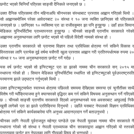
छनोट भएको चिनियाँ पत्रिका साङ्सी दैनिकले जनाएको छ ।
उक्त दैनिक पत्रिकामा तीन महिनाअघि चीनभरका संस्थाबाट प्रस्ताव आह्वान गरिएको थियो ।
सो आह्वानबमोजिम परेका आवेदनबाट २० संस्था र १० जना व्यक्ति छानिएका सो पत्रिकाले
जनाएको छ । छानिएका १० व्यक्तिमा प्रा डा राजीवकुमार झा पनि हुनुहुन्छ । उहाँ हाल सियान
मेडिकल युनिभर्सिटीमा प्राध्यापनरत हुनुहुन्छ । चीनको साङ्सी प्रान्तीय सरकारले गरेको
आह्वानमा अनुसन्धानका लागि छनोट भएको यो पहिलो विदेशी नामको संस्था हो ।
उक्त प्रान्तीय सरकारले सो प्रान्तमा विज्ञान तथा प्रविधिका क्षेत्रमा गर्न सकिने विकास र
विस्तारका लागि प्रत्येक दुई वर्षमा यसैगरी खुला प्रस्ताव आह्वान गरी प्रतिस्पर्धात्मक रुपमा २०
संस्था र १० जना अनुसन्धानदाता छनोट गर्ने गर्दछ ।
यस वर्ष छनोट भएको सो इन्स्टिच्युट प्रा डा झाको नाममा चीन सरकारले सन् २०१५ मा
स्थापना गरेको हो । सियान मेडिकल युनिभर्सिटीमा स्थापित सो इन्स्टिच्युटको पूर्वउपराष्ट्रपति
परमानन्द झाले उद्घाटन गर्नुभएको थियो ।
उक्त इन्स्टिच्युटमार्फत स्वास्थ्य क्षेत्रमा पछिल्लो समयमा देखिएका समस्या एवं चुनौतीका साथै
विशेष गरी प्याँक्रियाजमा हुने क्यान्सरको वृद्धिदर कम गर्न सकिने विषयमा अनुसन्धान गर्ने गरिएको
छ । चीनको साङ्सी प्रान्तीय सरकारले दिएको अनुसन्धानको यस अवसरबाट आफूलाई निकै
खुसी लागेको प्रा डा झाले प्रतिक्रिया दिनुभयो । उहाँले यसबाट नेपालको विज्ञान प्रविधिका
क्षेत्रमा गर्न सकिने कार्यकाबारेमा पनि अनुभव आदानप्रदान गर्ने बताउनुभयो ।
चीनका लागि नेपाली पूर्वराजदूत महेन्द्र पाण्डेले एक नेपाली युवाका नाममा चीन सरकारले नै
स्थापना गरेको सो संस्था र नेपाली प्राध्यापक चीन सरकारद्वारा आह्वान गरिएको यो स्तरको
प्रस्तावमा छनोट हुनु नेपालका लागि गौरवको विषय हो भन्नुभयो ।