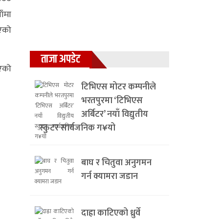
ाँमा
ाएको
ताजा अपडेट
भएको
टिभिएस मोटर कम्पनीले
भरतपुरमा ‘टिभिएस
अर्बिटर’ नयाँ विद्युतीय
स्कुटर सार्वजनिक ग¥यो
बाघ र चितुवा अनुगमन
गर्न क्यामरा जडान
दाह्रा काटिएको ध्रुर्वे