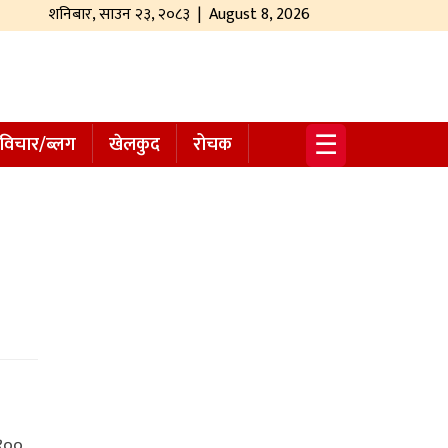
शनिबार
,
साउन
२३
,
२०८३
| August 8, 2026
☰
विचार/ब्लग
खेलकुद
रोचक
 ४००