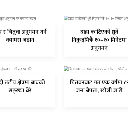
घ र चितुवा अनुगमन गर्न
दाह्रा काटिएको ध्रुर्वे
क्यामरा जडान
निकुञ्जभित्रैः १०÷१० मिनेटमा
अनुगमन
ी तटीय क्षेत्रमा बाघको
चितवनबाट गत एक वर्षमा ८
सङ्ख्या धेरै
जना बेपत्ता, खोजी जारी