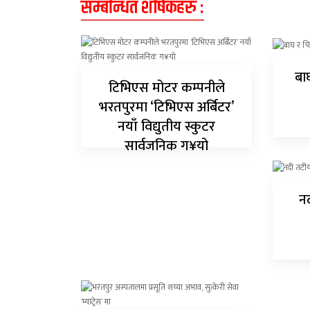
सम्बन्धित शीर्षकहरु :
अन्य
क्लिक
खबर
बा
टिभिएस मोटर कम्पनीले
विशेष
भरतपुरमा ‘टिभिएस अर्बिटर’
राशिफल
नयाँ विद्युतीय स्कुटर
सार्वजनिक ग¥यो
फोटो
ग्यालरी
नद
भिडियो