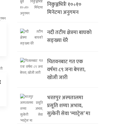
निकुञ्जभित्रैः १०÷१०
मिनेटमा अनुगमन
नदी तटीय क्षेत्रमा बाघको
सङ्ख्या धेरै
चितवनबाट गत एक
वर्षमा ८९ जना बेपत्ता,
खोजी जारी
९
भरतपुर अस्पतालमा
प्रसूति शय्या अभाव,
सुत्केरी सेवा ‘म्याट्रेस’ मा