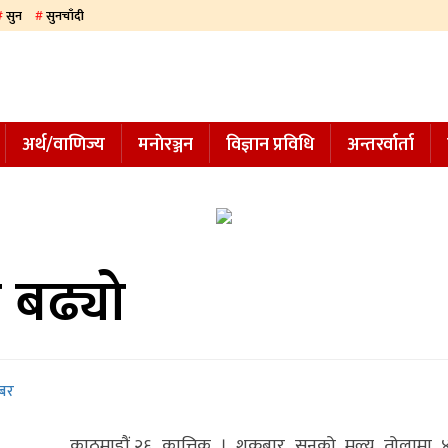
सुन
सुनचाँदी
अर्थ/वाणिज्य
मनाेरञ्जन
विज्ञान प्रविधि
अन्तरर्वार्ता
य बढ्यो
बर
काठमाडौं,२६ कात्तिक । शुक्रबार सुनको मूल्य तोलामा