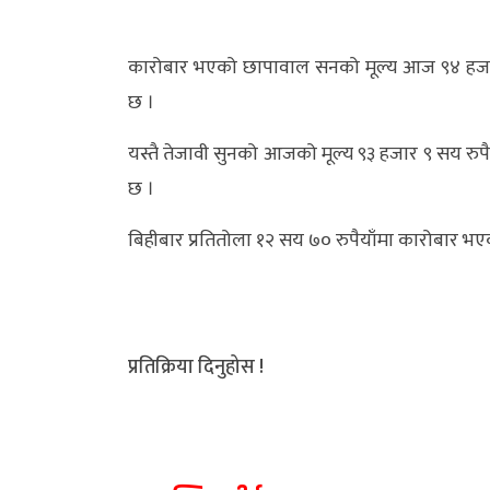
अर्थ/
कारोबार भएको छापावाल सनको मूल्य आज ९४ हजार
वाणिज्य
छ ।
मनाेरञ्जन
यस्तै तेजावी सुनको आजको मूल्य ९३ हजार ९ सय रुपै
विज्ञान
छ ।
प्रविधि
बिहीबार प्रतितोला १२ सय ७० रुपैयाँमा कारोबार भ
अन्तरर्वार्ता
विचार/
ब्लग
प्रतिक्रिया दिनुहोस !
खेलकुद
रोचक