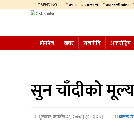
TRENDING :
प्रचण्ड
प्रधानमन्त्री
प्रधानमन्त्री ओली
होमपेज
खबर
होमपेज
खबर
राजनीति
अन्तर्राष्ट्रिय
समाज
अन्य
प्रदेश
आजको
सुन चाँदीको मूल्
पत्रिका
सम्पादकीय
शुक्रबार, कार्तिक २६, २०७८
| ११:५२:२० |
क्लिक ख
राजनीति
अन्तर्राष्ट्रिय