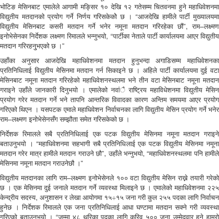
भोटिङ मेसिनबाट एमालेले आगामी मङ्सिर १० देखि १२ गतेसम्म चितवनमा हुने महाधिवेशनमा
विद्युतीय मतदानको प्रयोग गर्ने निर्णय गरिसकेकोे छ । “आजदेखि हामीले पार्टी मुख्यालयमा
विद्युतीय मेसिनबाट कसरी मतदान गर्ने भनेर नमूना मतदान गरिरहेका छौं”, राम–लक्ष्मण
इनोभेसेनका निर्देशक लक्ष्मण रिमालले भन्नुभयो, “पार्टीका नेताले पार्टी कार्यालयमा आएर विद्युतीय
मतदान गरिरहनु्भएको छ ।”
उहाँका अनुसार आजदेखि महाधिवेशनमा मतदान हुनुभन्दा अगाडिसम्म महाधिवेशनका
प्रतिनिधिलाई विद्युतीय मेसिनमा मतदान गर्न सिकाइने छ । अहिले पार्टी कार्यालयमा दुई वटा
मेसिनबाट नमूना मतदान गरिरहेको महाधिवेशनस्थलमा भने तीन वटा मेसिनबाट नमूना मतदान
गराइने उहाँले जानकारी दिनुभयो । एमालेको नवांै राष्ट्रिय महाविधेशनमा विद्युतीय मेसिन
प्रयोग गरेर मतदान गर्ने भने तापनि आन्तरिक विवादका कारण अन्तिम समयमा आएर प्रयोग
गरिएको थिएन । यसपटक एमाले महाधिवेशन निर्वाचनका लागि विद्युतीय मेसिन प्रयोग गर्ने भनेर
राम–लक्ष्मण इनोभेसेनसँग सम्झौता समेत गरिसकेको छ ।
निर्देशक रिमालले सबै प्रतिनिधिलाई एक पटक विद्युतीय मेसिनमा नमूना मतदान गराइने
बताउनुभयो । “महाधिवेशनमा सहभागी सबै प्रतिनिधिलाई एक पटक विद्युतीय मेसिनमा नमूना
मतदान गरेर मात्र हामीले मतदान गराउने छौ”, उहाँले भन्नुभयो, “महाधिवेशनस्थलमा पनि हामीले
मेसिनमा नमूना मतदान गराउनेछौ ।”
विद्युतीय मतदानका लागि राम–लक्ष्मण इनोभेसेनले १०० वटा विद्युतीय मेसिन राख्ने तयारी गरेको
छ । एक मेसिनमा दुई जनाले मतदान गर्ने व्यवस्था मिलाइने छ । एमालेको महाधिवेशनमा २२५
केन्द्रीय सदस्य, अनुशासन र लेखा आयोगमा १५÷१५ जना गरी कुल २५५ पदका लागि निर्वाचन
हुनेछ । निर्देशक रिमालले एक जना प्रतिनिधिलाई आधा घण्टामा मतदान सक्ने गरी व्यवस्था
गरिएको बताउनुभयो । “जम्मा ४८ थरिका पदका लागि करिव ५०० जना उम्मेदवार हुने हाम्रो