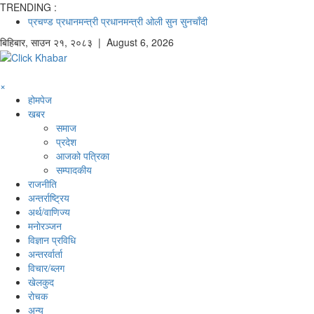
TRENDING :
प्रचण्ड
प्रधानमन्त्री
प्रधानमन्त्री ओली
सुन
सुनचाँदी
बिहिबार
,
साउन
२१
,
२०८३
| August 6, 2026
×
होमपेज
खबर
समाज
प्रदेश
आजको पत्रिका
सम्पादकीय
राजनीति
अन्तर्राष्ट्रिय
अर्थ/वाणिज्य
मनाेरञ्जन
विज्ञान प्रविधि
अन्तरर्वार्ता
विचार/ब्लग
खेलकुद
रोचक
अन्य