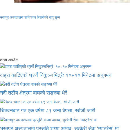
भरतपुर अस्पतालमा सर्पदंशका बिरामीको मृत्यु शून्य
ताजा अपडेट
दाह्रा काटिएको ध्रुर्वे निकुञ्जभित्रैः १०÷१० मिनेटमा अनुगमन
नदी तटीय क्षेत्रमा बाघको सङ्ख्या धेरै
चितवनबाट गत एक वर्षमा ८९ जना बेपत्ता, खोजी जारी
भरतपुर अस्पतालमा प्रसूति शय्या अभाव, सुत्केरी सेवा ‘म्याट्रेस’ मा