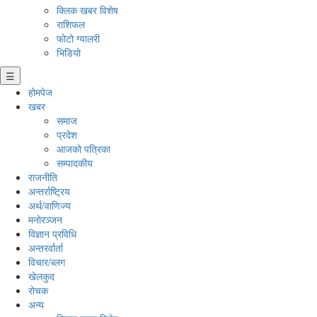
क्लिक खबर विशेष
राशिफल
फोटो ग्यालरी
भिडियो
☰
होमपेज
खबर
समाज
प्रदेश
आजको पत्रिका
सम्पादकीय
राजनीति
अन्तर्राष्ट्रिय
अर्थ/वाणिज्य
मनाेरञ्जन
विज्ञान प्रविधि
अन्तरर्वार्ता
विचार/ब्लग
खेलकुद
रोचक
अन्य