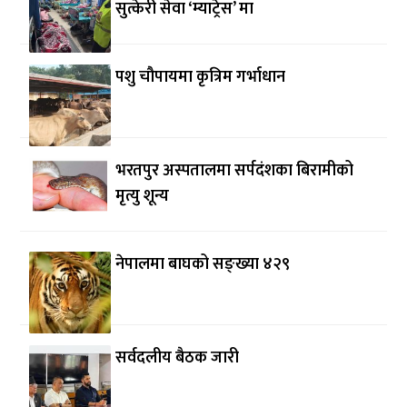
सुत्केरी सेवा ‘म्याट्रेस’ मा
पशु चौपायमा कृत्रिम गर्भाधान
भरतपुर अस्पतालमा सर्पदंशका बिरामीको
मृत्यु शून्य
नेपालमा बाघको सङ्ख्या ४२९
सर्वदलीय बैठक जारी