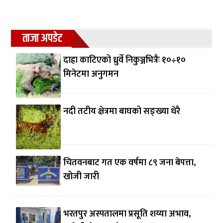
ताजा अपडेट
दाह्रा काटिएको ध्रुर्वे निकुञ्जभित्रैः १०÷१०
मिनेटमा अनुगमन
नदी तटीय क्षेत्रमा बाघको सङ्ख्या धेरै
चितवनबाट गत एक वर्षमा ८९ जना बेपत्ता,
खोजी जारी
भरतपुर अस्पतालमा प्रसूति शय्या अभाव,