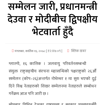
सम्मेलन जारी, प्रधानमन्त्री
अर्थ/
देउवा र मोदीबीच द्विपक्षीय
वाणिज्य
भेटवार्ता हुँदै
मनाेरञ्जन
विज्ञान
प्रविधि
| १२:४७:०९ |
क्लिक खबर
मंगलबार, कार्तिक १६, २०७८
अन्तरर्वार्ता
ग्लास्गो, १६ कात्तिक । जलवायु परिवर्तनसम्बन्धी
विचार/
संयुक्त राष्ट्रसङ्घीय संरचना महासन्धिको पक्षराष्ट्रको २६औँ
ब्लग
सम्मेलन (कोप–२६)अन्तर्गत नोभेम्भर १ मा सुरु भएको दुई
दिने विश्व नेताहरुको शिखर सम्मेलनमा नेताहरुले सम्बोधन
खेलकुद
गर्नेक्रम आज पनि जारी छ ।
रोचक
सोमबार विभिन्न देशका राष्ट्रप्रमुख र सरकार प्रमुखहरुसँगै