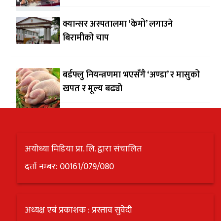
क्यान्सर अस्पतालमा ‘केमो’ लगाउने
बिरामीको चाप
बर्डफ्लु नियन्त्रणमा भएसँगै ‘अण्डा’ र मासुको
खपत र मूल्य बढ्यो
अयोध्या मिडिया प्रा. लि. द्वारा संचालित
दर्ता नम्बर: 00161/079/080
अध्यक्ष एबं प्रकाशक : प्रस्ताव सुवेदी