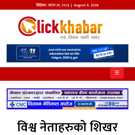
बिहिबार
,
साउन
२१
,
२०८३
| August 6, 2026
होमपेज
खबर
समाज
प्रदेश
☰
आजको
पत्रिका
सम्पादकीय
राजनीति
विश्व नेताहरुको शिखर
अन्तर्राष्ट्रिय