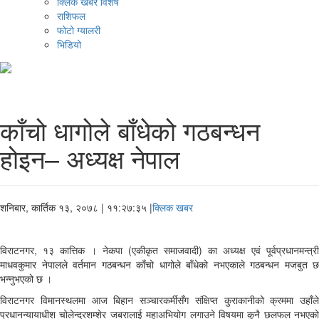
क्लिक खबर विशेष
राशिफल
फोटो ग्यालरी
भिडियो
काँचो धागोले बाँधेको गठबन्धन
होइन– अध्यक्ष नेपाल
शनिबार, कार्तिक १३, २०७८
| ११:२७:३५ |
क्लिक खबर
विराटनगर, १३ कात्तिक । नेकपा (एकीकृत समाजवादी) का अध्यक्ष एवं पूर्वप्रधानमन्त्री
माधवकुमार नेपालले वर्तमान गठबन्धन काँचो धागोले बाँधेको नभएकाले गठबन्धन मजबुत छ
भन्नुभएको छ ।
विराटनगर विमानस्थलमा आज बिहान सञ्चारकर्मीसँग संक्षिप्त कुराकानीको क्रममा उहाँले
प्रधानन्यायाधीश चोलेन्द्रशम्शेर जबरालाई महाअभियोग लगाउने विषयमा कुनै छलफल नभएको