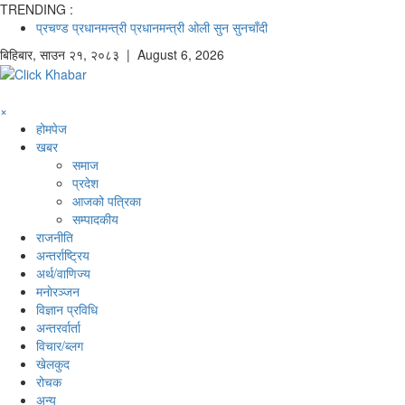
TRENDING :
प्रचण्ड
प्रधानमन्त्री
प्रधानमन्त्री ओली
सुन
सुनचाँदी
बिहिबार
,
साउन
२१
,
२०८३
| August 6, 2026
×
होमपेज
खबर
समाज
प्रदेश
आजको पत्रिका
सम्पादकीय
राजनीति
अन्तर्राष्ट्रिय
अर्थ/वाणिज्य
मनाेरञ्जन
विज्ञान प्रविधि
अन्तरर्वार्ता
विचार/ब्लग
खेलकुद
रोचक
अन्य