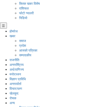
क्लिक खबर विशेष
राशिफल
फोटो ग्यालरी
भिडियो
☰
होमपेज
खबर
समाज
प्रदेश
आजको पत्रिका
सम्पादकीय
राजनीति
अन्तर्राष्ट्रिय
अर्थ/वाणिज्य
मनाेरञ्जन
विज्ञान प्रविधि
अन्तरर्वार्ता
विचार/ब्लग
खेलकुद
रोचक
अन्य