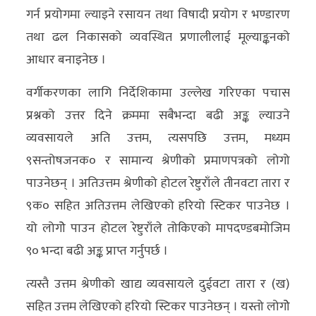
अन्य
गर्न प्रयोगमा ल्याइने रसायन तथा विषादी प्रयोग र भण्डारण
तथा ढल निकासको व्यवस्थित प्रणालीलाई मूल्याङ्कनको
क्लिक
आधार बनाइनेछ ।
खबर
विशेष
वर्गीकरणका लागि निर्देशिकामा उल्लेख गरिएका पचास
प्रश्नको उत्तर दिने क्रममा सबैभन्दा बढी अङ्क ल्याउने
राशिफल
व्यवसायले अति उत्तम, त्यसपछि उत्तम, मध्यम
फोटो
९सन्तोषजनक० र सामान्य श्रेणीको प्रमाणपत्रको लोगो
ग्यालरी
पाउनेछन् । अतिउत्तम श्रेणीको होटल रेष्टुराँले तीनवटा तारा र
९क० सहित अतिउत्तम लेखिएको हरियो स्टिकर पाउनेछ ।
भिडियो
यो लोगोे पाउन होटल रेष्टुराँले तोकिएको मापदण्डबमोजिम
९० भन्दा बढी अङ्क प्राप्त गर्नुपर्छ ।
त्यस्तै उत्तम श्रेणीको खाद्य व्यवसायले दुईवटा तारा र (ख)
सहित उत्तम लेखिएको हरियो स्टिकर पाउनेछन् । यस्तो लोगोे