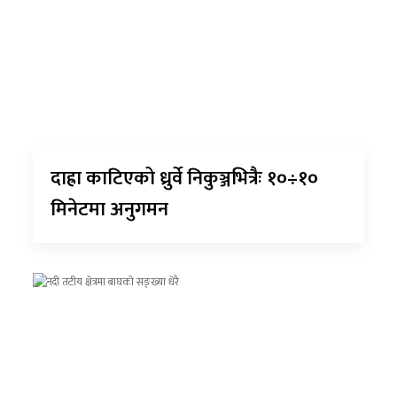
दाह्रा काटिएको ध्रुर्वे निकुञ्जभित्रैः १०÷१०
मिनेटमा अनुगमन