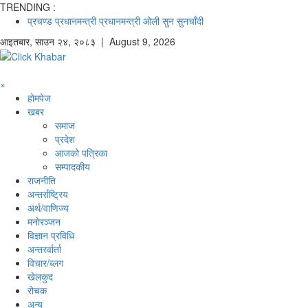
TRENDING :
प्रचण्ड
प्रधानमन्त्री
प्रधानमन्त्री ओली
सुन
सुनचाँदी
आइतबार
,
साउन
२४
,
२०८३
| August 9, 2026
×
होमपेज
खबर
समाज
प्रदेश
आजको पत्रिका
सम्पादकीय
राजनीति
अन्तर्राष्ट्रिय
अर्थ/वाणिज्य
मनाेरञ्जन
विज्ञान प्रविधि
अन्तरर्वार्ता
विचार/ब्लग
खेलकुद
रोचक
अन्य