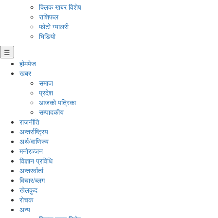
क्लिक खबर विशेष
राशिफल
फोटो ग्यालरी
भिडियो
☰
होमपेज
खबर
समाज
प्रदेश
आजको पत्रिका
सम्पादकीय
राजनीति
अन्तर्राष्ट्रिय
अर्थ/वाणिज्य
मनाेरञ्जन
विज्ञान प्रविधि
अन्तरर्वार्ता
विचार/ब्लग
खेलकुद
रोचक
अन्य