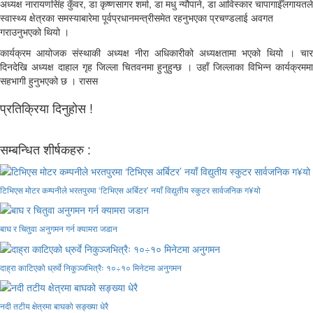
अध्यक्ष नारायणसिंह कुँवर, डा कृष्णसागर शर्मा, डा मधु न्यौपाने, डा आविस्कार चापागाईँलगायतले
स्वास्थ्य क्षेत्रका समस्याबारेमा पूर्वप्रधानमन्त्रीसमेत रहनुभएका प्रचण्डलाई अवगत
गराउनुभएको थियो ।
कार्यक्रम आयोजक संस्थाकी अध्यक्ष नीरा अधिकारीको अध्यक्षतामा भएको थियो । चार
दिनदेखि अध्यक्ष दाहाल गृह जिल्ला चितवनमा हुनुहुन्छ । उहाँ जिल्लाका विभिन्न कार्यक्रममा
सहभागी हुनुभएको छ । रासस
प्रतिक्रिया दिनुहोस !
सम्बन्धित शीर्षकहरु :
टिभिएस मोटर कम्पनीले भरतपुरमा ‘टिभिएस अर्बिटर’ नयाँ विद्युतीय स्कुटर सार्वजनिक ग¥यो
बाघ र चितुवा अनुगमन गर्न क्यामरा जडान
दाह्रा काटिएको ध्रुर्वे निकुञ्जभित्रैः १०÷१० मिनेटमा अनुगमन
नदी तटीय क्षेत्रमा बाघको सङ्ख्या धेरै