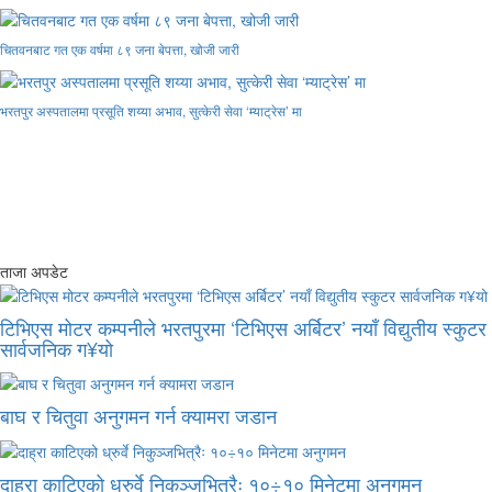
चितवनबाट गत एक वर्षमा ८९ जना बेपत्ता, खोजी जारी
भरतपुर अस्पतालमा प्रसूति शय्या अभाव, सुत्केरी सेवा ‘म्याट्रेस’ मा
ताजा अपडेट
टिभिएस मोटर कम्पनीले भरतपुरमा ‘टिभिएस अर्बिटर’ नयाँ विद्युतीय स्कुटर
सार्वजनिक ग¥यो
बाघ र चितुवा अनुगमन गर्न क्यामरा जडान
दाह्रा काटिएको ध्रुर्वे निकुञ्जभित्रैः १०÷१० मिनेटमा अनुगमन