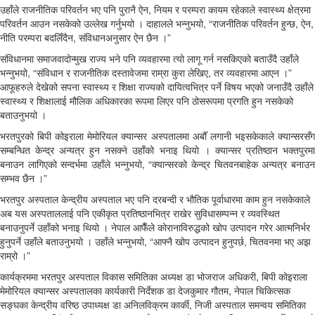
उहाँले राजनीतिक परिवर्तन भए पनि पुरानै ऐन, नियम र परम्परा कायम रहेकाले स्वास्थ्य क्षेत्रमा
परिवर्तन आउन नसकेको उल्लेख गर्नुभयो । दाहालले भन्नुभयो, “राजनीतिक परिवर्तन हुन्छ, ऐन,
नीति परम्परा बदलिँदैन, संविधानअनुसार ऐन छैन ।”
संविधानमा समाजवादोन्मुख राज्य भने पनि व्यवहारमा त्यो लागू गर्न नसकिएको बताउँदै उहाँले
भन्नुभयो, “संविधान र राजनीतिक दस्तावेजमा राम्रा कुरा लेखिए, तर व्यवहारमा आएन ।”
आफूहरुले देखेको सपना स्वास्थ्य र शिक्षा राज्यको दायित्वभित्र पर्ने विषय भएको जनाउँदै उहाँले
स्वास्थ्य र शिक्षालाई मौलिक अधिकारका रूपमा लिएर पनि ठोसरूपमा प्रगति हुन नसकेको
बताउनुभयो ।
भरतपुरको बिपी कोइराला मेमोरियल क्यान्सर अस्पतालमा अर्बौँ लगानी भइसकेकाले क्यान्सरसँग
सम्बन्धित केन्द्र अन्यत्र हुन नसक्ने उहाँको भनाइ थियो । क्यान्सर प्रतिष्ठान भक्तपुरमा
बनाउन लागिएको सन्दर्भमा उहाँले भन्नुभयो, “क्यान्सरको केन्द्र चितवनबाहेक अन्यत्र बनाउन
सम्भव छैन ।”
भरतपुर अस्पताल केन्द्रीय अस्पताल भए पनि दरबन्दी र भौतिक पूर्वाधारमा काम हुन नसकेकाले
अब यस अस्पताललाई पनि एकीकृत प्रतिष्ठानभित्र राखेर सुविधासम्पन्न र व्यवस्थित
बनाउनुपर्ने उहाँको भनाइ थियो । नेपाल आफैँले कोरानाविरुद्धको खोप उत्पादन गरेर आत्मनिर्भर
हुनुपर्ने उहाँले बताउनुभयो । उहाँले भन्नुभयो, “आफ्नै खोप उत्पादन हुनुपर्छ, चितवनमा भए अझ
राम्रो ।”
कार्यक्रममा भरतपुर अस्पताल विकास समितिका अध्यक्ष डा भोजराज अधिकरी, बिपी कोइराला
मेमोरियल क्यान्सर अस्पतालका कार्यकारी निर्देशक डा देजकुमार गौतम, नेपाल चिकित्सक
सङ्घका केन्द्रीय वरिष्ठ उपाध्यक्ष डा अनिलविक्रम कार्की, निजी अस्पताल समन्वय समितिका