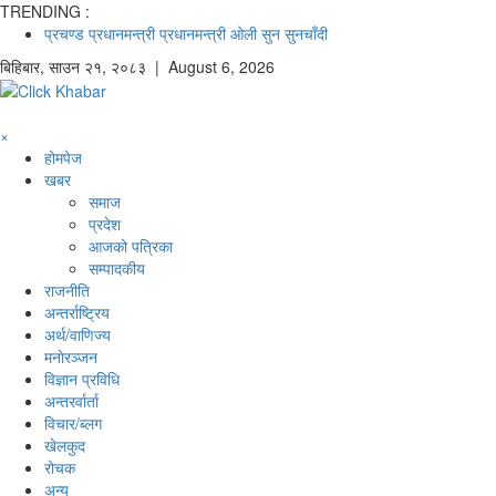
TRENDING :
प्रचण्ड
प्रधानमन्त्री
प्रधानमन्त्री ओली
सुन
सुनचाँदी
बिहिबार
,
साउन
२१
,
२०८३
| August 6, 2026
×
होमपेज
खबर
समाज
प्रदेश
आजको पत्रिका
सम्पादकीय
राजनीति
अन्तर्राष्ट्रिय
अर्थ/वाणिज्य
मनाेरञ्जन
विज्ञान प्रविधि
अन्तरर्वार्ता
विचार/ब्लग
खेलकुद
रोचक
अन्य