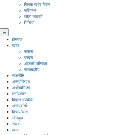
क्लिक खबर विशेष
राशिफल
फोटो ग्यालरी
भिडियो
☰
होमपेज
खबर
समाज
प्रदेश
आजको पत्रिका
सम्पादकीय
राजनीति
अन्तर्राष्ट्रिय
अर्थ/वाणिज्य
मनाेरञ्जन
विज्ञान प्रविधि
अन्तरर्वार्ता
विचार/ब्लग
खेलकुद
रोचक
अन्य