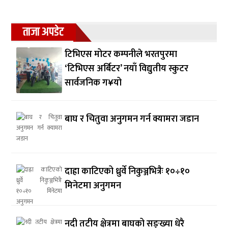
ताजा अपडेट
टिभिएस मोटर कम्पनीले भरतपुरमा
‘टिभिएस अर्बिटर’ नयाँ विद्युतीय स्कुटर
सार्वजनिक ग¥यो
बाघ र चितुवा अनुगमन गर्न क्यामरा जडान
दाह्रा काटिएको ध्रुर्वे निकुञ्जभित्रैः १०÷१०
मिनेटमा अनुगमन
नदी तटीय क्षेत्रमा बाघको सङ्ख्या धेरै