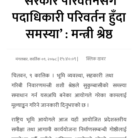
‘सरकार परिवर्तनसँगै
पदाधिकारी परिवर्तन हुँदा
अर्थ/
वाणिज्य
समस्या’ : मन्त्री श्रेष्ठ
मनाेरञ्जन
विज्ञान
| १५:४०:०९ |
क्लिक खबर
मंगलबार, कार्तिक ०९, २०७८
प्रविधि
चितवन, ९ कात्तिक । भूमि व्यवस्था, सहकारी तथा
अन्तरर्वार्ता
गरिबी निवारणमन्त्री शशी श्रेष्ठले सुकुम्बासीको समस्या
विचार/
समाधान गर्न यसअघि बनेका आयोगले गरेका कामलाई
ब्लग
मूल्याङ्कन गरिने जानकारी दिनुभएको छ ।
खेलकुद
राष्ट्रिय भूमि आयोगले आज यहाँ आयोजित प्रदेशस्तरीय
रोचक
समीक्षा तथा आगामी कार्ययोजना निर्माणसम्बन्धी गोष्ठीलाई