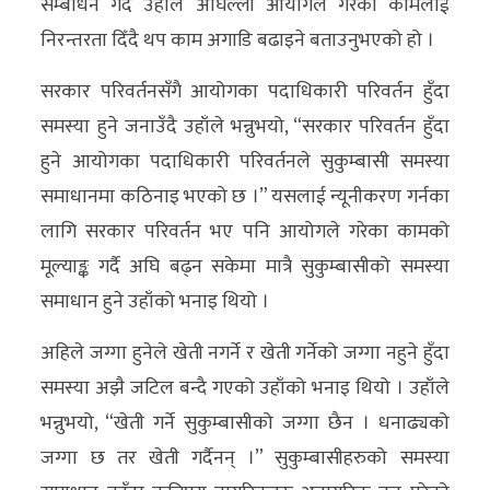
सम्बोधन गर्दै उहाँले अघिल्ला आयोगले गरेको कामलाई
अन्य
निरन्तरता दिँदै थप काम अगाडि बढाइने बताउनुभएको हो ।
क्लिक
सरकार परिवर्तनसँगै आयोगका पदाधिकारी परिवर्तन हुँदा
खबर
समस्या हुने जनाउँदै उहाँले भन्नुभयो, “सरकार परिवर्तन हुँदा
विशेष
हुने आयोगका पदाधिकारी परिवर्तनले सुकुम्बासी समस्या
राशिफल
समाधानमा कठिनाइ भएको छ ।” यसलाई न्यूनीकरण गर्नका
लागि सरकार परिवर्तन भए पनि आयोगले गरेका कामको
फोटो
मूल्याङ्क गर्दै अघि बढ्न सकेमा मात्रै सुकुम्बासीको समस्या
ग्यालरी
समाधान हुने उहाँको भनाइ थियो ।
भिडियो
अहिले जग्गा हुनेले खेती नगर्ने र खेती गर्नेको जग्गा नहुने हुँदा
समस्या अझै जटिल बन्दै गएको उहाँको भनाइ थियो । उहाँले
भन्नुभयो, “खेती गर्ने सुकुम्बासीको जग्गा छैन । धनाढ्यको
जग्गा छ तर खेती गर्दैनन् ।” सुकुम्बासीहरुको समस्या