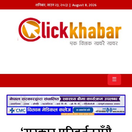
शनिबार
,
साउन
२३
,
२०८३
| August 8, 2026
होमपेज
खबर
समाज
प्रदेश
☰
आजको
पत्रिका
सम्पादकीय
राजनीति
अन्तर्राष्ट्रिय