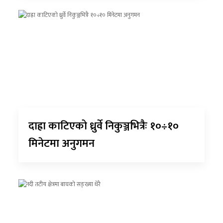
दाह्रा काटिएको ध्रुर्वे निकुञ्जभित्रैः १०÷१०
मिनेटमा अनुगमन