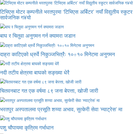
टिभिएस मोटर कम्पनीले भरतपुरमा ‘टिभिएस अर्बिटर’ नयाँ विद्युतीय स्कुटर
सार्वजनिक ग¥यो
बाघ र चितुवा अनुगमन गर्न क्यामरा जडान
दाह्रा काटिएको ध्रुर्वे निकुञ्जभित्रैः १०÷१० मिनेटमा अनुगमन
नदी तटीय क्षेत्रमा बाघको सङ्ख्या धेरै
चितवनबाट गत एक वर्षमा ८९ जना बेपत्ता, खोजी जारी
भरतपुर अस्पतालमा प्रसूति शय्या अभाव, सुत्केरी सेवा ‘म्याट्रेस’ मा
पशु चौपायमा कृत्रिम गर्भाधान