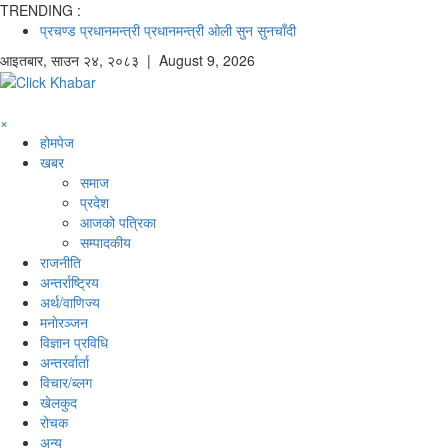
TRENDING :
प्रचण्ड
प्रधानमन्त्री
प्रधानमन्त्री ओली
सुन
सुनचाँदी
आइतबार
,
साउन
२४
,
२०८३
| August 9, 2026
×
होमपेज
खबर
समाज
प्रदेश
आजको पत्रिका
सम्पादकीय
राजनीति
अन्तर्राष्ट्रिय
अर्थ/वाणिज्य
मनाेरञ्जन
विज्ञान प्रविधि
अन्तरर्वार्ता
विचार/ब्लग
खेलकुद
रोचक
अन्य