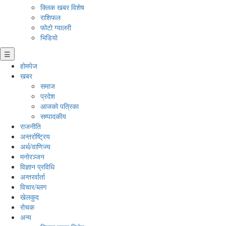
क्लिक खबर विशेष
राशिफल
फोटो ग्यालरी
भिडियो
☰
होमपेज
खबर
समाज
प्रदेश
आजको पत्रिका
सम्पादकीय
राजनीति
अन्तर्राष्ट्रिय
अर्थ/वाणिज्य
मनाेरञ्जन
विज्ञान प्रविधि
अन्तरर्वार्ता
विचार/ब्लग
खेलकुद
रोचक
अन्य