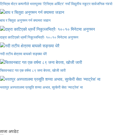
टिभिएस मोटर कम्पनीले भरतपुरमा ‘टिभिएस अर्बिटर’ नयाँ विद्युतीय स्कुटर सार्वजनिक ग¥यो
बाघ र चितुवा अनुगमन गर्न क्यामरा जडान
दाह्रा काटिएको ध्रुर्वे निकुञ्जभित्रैः १०÷१० मिनेटमा अनुगमन
नदी तटीय क्षेत्रमा बाघको सङ्ख्या धेरै
चितवनबाट गत एक वर्षमा ८९ जना बेपत्ता, खोजी जारी
भरतपुर अस्पतालमा प्रसूति शय्या अभाव, सुत्केरी सेवा ‘म्याट्रेस’ मा
ताजा अपडेट