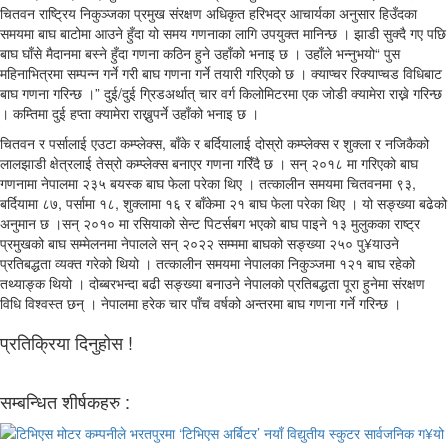
चितवन राष्ट्रिय निकुञ्जका प्रमुख संरक्षण अधिकृत हरिभद्र आचार्यका अनुसार हिउँदका
समयमा बाघ बाटोमा आउने हुँदा यो समय गणनाका लागि उपयुक्त मानिन्छ । झाडी सुक्दै गए पछि
बाघ घाँसे मैदानमा बस्ने हुँदा गणना कठिन हुने उहाँको भनाइ छ । उहाँले भन्नुभयो“ पुस
महिनाभित्रमा सम्पन्न गर्ने गरी बाघ गणना गर्ने तयारी गरिएको छ । क्याप्चर रिक्याप्चड विधिबाट
बाघ गणना गरिन्छ ।” दुई/दुई ग्रिडअर्थात् चार वर्ग किलोमिटरमा एक जोडी क्यामेरा राख्ने गरिन्छ
। कम्तिमा दुई हप्ता क्यामेरा राख्नुपर्ने उहाँको भनाइ छ ।
चितवन र पर्सालाई एउटा कम्प्लेक्स, बाँके र बर्दियालाई दोस्रो कम्प्लेक्स र शुक्ला र नजिकैको
लालझाडी क्षेत्रलाई तेस्रो कम्प्लेक्स बनाएर गणना गरिँदै छ । सन् २०१८ मा गरिएको बाघ
गणनामा नेपालमा २३५ बयस्क बाघ फेला परेका थिए । तत्कालीन समयमा चितवनमा ९३,
बर्दियामा ८७, पर्सामा १८, शुक्लामा १६ र बाँकेमा २१ बाघ फेला परेका थिए । यो सङ्ख्या बढेको
अनुमान छ ।सन् २०१० मा रसियाको सेन्ट पिटर्सबग भएको बाघ पाइने १३ मुलुकका राष्ट्र
प्रमुखको बाघ सम्मेलनमा नेपालले सन् २०२२ सम्ममा बाघको सङ्ख्या २५० पु¥याउने
प्रतिबद्धता व्यक्त गरेको थियो । तत्कालीन समयमा नेपालका निकुञ्जमा १२१ बाघ रहेको
तथ्याङ्क थियो । दोब्बरभन्दा बढी सङ्ख्या बनाउने नेपालको प्रतिबद्धता पूरा हुनेमा संरक्षण
विधि विश्वस्त छन् । नेपालमा हरेक चार पाँच वर्षको अन्तरमा बाघ गणना गर्ने गरिन्छ ।
प्रतिक्रिया दिनुहोस !
सम्बन्धित शीर्षकहरु :