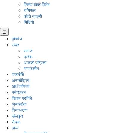
क्लिक खबर विशेष
राशिफल
फोटो ग्यालरी
भिडियो
☰
होमपेज
खबर
समाज
प्रदेश
आजको पत्रिका
सम्पादकीय
राजनीति
अन्तर्राष्ट्रिय
अर्थ/वाणिज्य
मनाेरञ्जन
विज्ञान प्रविधि
अन्तरर्वार्ता
विचार/ब्लग
खेलकुद
रोचक
अन्य