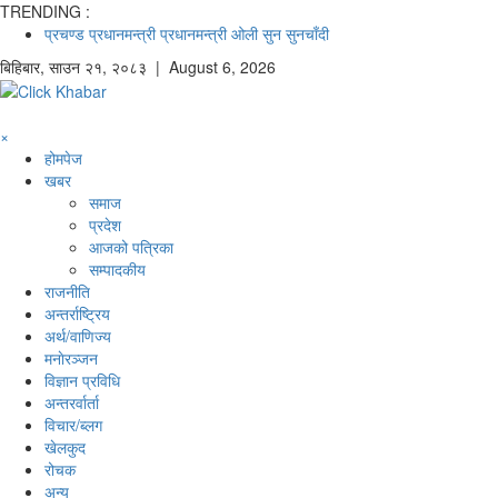
TRENDING :
प्रचण्ड
प्रधानमन्त्री
प्रधानमन्त्री ओली
सुन
सुनचाँदी
बिहिबार
,
साउन
२१
,
२०८३
| August 6, 2026
×
होमपेज
खबर
समाज
प्रदेश
आजको पत्रिका
सम्पादकीय
राजनीति
अन्तर्राष्ट्रिय
अर्थ/वाणिज्य
मनाेरञ्जन
विज्ञान प्रविधि
अन्तरर्वार्ता
विचार/ब्लग
खेलकुद
रोचक
अन्य