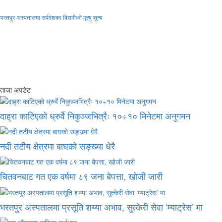
भरतपुर अस्पतालमा सर्पदंशका बिरामीको मृत्यु शून्य
ताजा अपडेट
दाह्रा काटिएको ध्रुर्वे निकुञ्जभित्रैः १०÷१० मिनेटमा अनुगमन
नदी तटीय क्षेत्रमा बाघको सङ्ख्या धेरै
चितवनबाट गत एक वर्षमा ८९ जना बेपत्ता, खोजी जारी
भरतपुर अस्पतालमा प्रसूति शय्या अभाव, सुत्केरी सेवा ‘म्याट्रेस’ मा