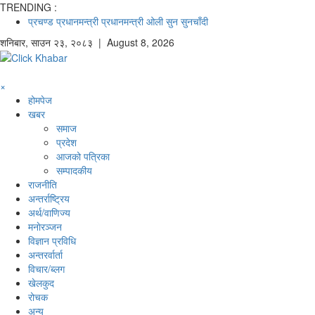
TRENDING :
प्रचण्ड
प्रधानमन्त्री
प्रधानमन्त्री ओली
सुन
सुनचाँदी
शनिबार
,
साउन
२३
,
२०८३
| August 8, 2026
×
होमपेज
खबर
समाज
प्रदेश
आजको पत्रिका
सम्पादकीय
राजनीति
अन्तर्राष्ट्रिय
अर्थ/वाणिज्य
मनाेरञ्जन
विज्ञान प्रविधि
अन्तरर्वार्ता
विचार/ब्लग
खेलकुद
रोचक
अन्य