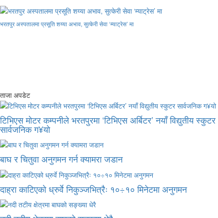
भरतपुर अस्पतालमा प्रसूति शय्या अभाव, सुत्केरी सेवा ‘म्याट्रेस’ मा
ताजा अपडेट
टिभिएस मोटर कम्पनीले भरतपुरमा ‘टिभिएस अर्बिटर’ नयाँ विद्युतीय स्कुटर
सार्वजनिक ग¥यो
बाघ र चितुवा अनुगमन गर्न क्यामरा जडान
दाह्रा काटिएको ध्रुर्वे निकुञ्जभित्रैः १०÷१० मिनेटमा अनुगमन