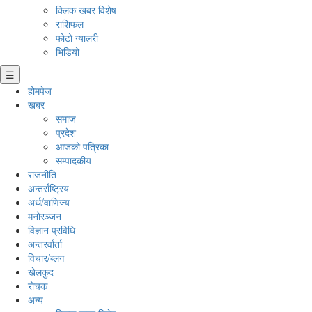
क्लिक खबर विशेष
राशिफल
फोटो ग्यालरी
भिडियो
☰
होमपेज
खबर
समाज
प्रदेश
आजको पत्रिका
सम्पादकीय
राजनीति
अन्तर्राष्ट्रिय
अर्थ/वाणिज्य
मनाेरञ्जन
विज्ञान प्रविधि
अन्तरर्वार्ता
विचार/ब्लग
खेलकुद
रोचक
अन्य