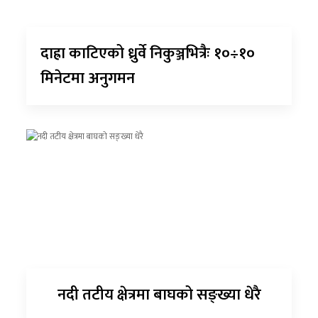
दाह्रा काटिएको ध्रुर्वे निकुञ्जभित्रैः १०÷१०
मिनेटमा अनुगमन
नदी तटीय क्षेत्रमा बाघको सङ्ख्या धेरै