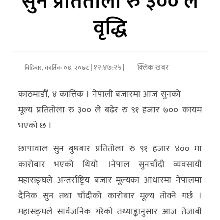
सुन प्रतितोला रु ३०० ले
वृद्धि
अर्थ/
वाणिज्य
मनाेरञ्जन
| १२:४७:२५ |
क्लिक खबर
बिहिबार, कार्तिक ०४, २०७८
विज्ञान
काठमाडौँ, ४ कात्तिक । नेपाली बजारमा आज सुनको
प्रविधि
मूल्य प्रतितोला रु ३०० ले बढेर रु ९१ हजार ७०० कायम
अन्तरर्वार्ता
भएको छ ।
विचार/
छापावाल सुन बुधबार प्रतितोला रु ९१ हजार ४०० मा
ब्लग
कारोबार भएको थियो ।नेपाल सुनचाँदी व्यवसायी
महासङ्घले अन्तर्राष्ट्रिय बजार मूल्यका आधारमा नेपालमा
खेलकुद
दैनिक सुन तथा चाँदीको कारोबार मूल्य तोक्ने गर्छ ।
रोचक
महासङ्घले सार्वजनिक गरेको तथ्याङ्कानुसार आज तेजाबी