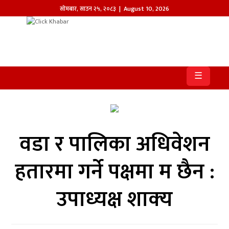
सोमबार
,
साउन
२५
,
२०८३
| August 10, 2026
होमपेज
खबर
☰
समाज
प्रदेश
वडा र पालिका अधिवेशन
आजको
पत्रिका
हतारमा गर्ने पक्षमा म छैन :
सम्पादकीय
उपाध्‍यक्ष शाक्‍य
राजनीति
अन्तर्राष्ट्रिय