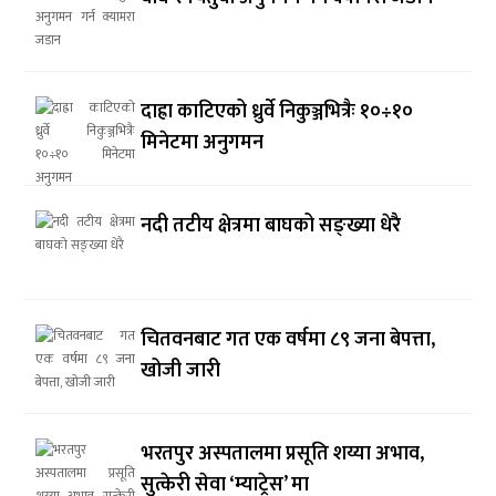
दाह्रा काटिएको ध्रुर्वे निकुञ्जभित्रैः १०÷१०
मिनेटमा अनुगमन
नदी तटीय क्षेत्रमा बाघको सङ्ख्या धेरै
चितवनबाट गत एक वर्षमा ८९ जना बेपत्ता,
खोजी जारी
भरतपुर अस्पतालमा प्रसूति शय्या अभाव,
सुत्केरी सेवा ‘म्याट्रेस’ मा