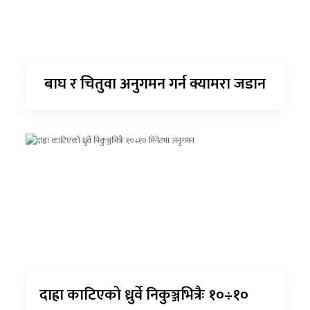
बाघ र चितुवा अनुगमन गर्न क्यामरा जडान
दाह्रा काटिएको ध्रुर्वे निकुञ्जभित्रैः १०÷१०