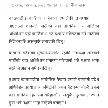
| १५:०९:१० |
क्लिक खबर
बुधबार, कार्तिक ०३, २०७८
अर्थ/
वाणिज्य
काठमाडौं,३ कात्तिक । नेकपा एमालेकी उपाध्यक्ष
अष्टलक्ष्मी शाक्यले पार्टीको वडा अधिवेशन र पालिका
मनाेरञ्जन
अधिवेशन यही कार्तिक ६ गते देशभर एकैपटक गर्ने पार्टीको
विज्ञान
निर्देशनप्रति असन्तुष्टि जनाएकी छिन् ।
प्रविधि
बागमती प्रदेशका मुख्यमन्त्रीसमेत रहेकी उपाध्यक्ष शाक्यले
अन्तरर्वार्ता
पार्टीको वडा अधिवेशन हतारमा गरिहालौं भन्ने पक्षमा आफू
नरहेको अडान समेत राखिन् ।
विचार/
ब्लग
बुधबार काठमाडौंमा आयोजित नेकपा एमाले बागमती प्रदेश
अधिवेशन आयोजक कमिटीको प्रथम बैठकमा बोल्दै उनले
खेलकुद
वडा अधिवेशन हतारमा गरिहालौं र जोसुकै नेतृत्वमा आएपनि
रोचक
हुन्छ भन्ने पक्षमा आफू नरहेको बताइन् ।