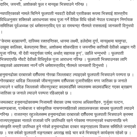
दारिम, जयन्ती, अशोकको फूल र मानवृक्ष भित्र्याउने गरिन्छ ।
नवपत्रिकाको नामले चिनिने फूलपाती नववटी देवीको प्रतीकका रूपमा भित्र्याई शास्त्रीय
विधिअनुसार शक्तिको आराधनाका साथ पूजा गर्ने वैदिक विधि रहेको नेपाल पञ्चाङ्ग निर्णायक
समितिका पूर्वअध्यक्ष एवं धर्मशास्त्रविद् प्रा डा रामचन्द्र गौतमले राससलाई जानकारी दिनुभयो
।
“केरामा ब्रह्मायणी, दारिममा रक्तदन्तिका, धानमा लक्ष्मी, हलेदोमा दुर्गा, मानवृक्षमा चामुण्डा,
उखुमा कालिका, बेलपत्रमा शिवा, अशोकमा शोकरहिता र जयन्तीमा कात्तिकी देवीको आह्वान गरी
पूजा गरिन्छ, यी देवी नवदुर्गाका पार्षद् अर्थात् सहायक हुन्”, उहाँले भन्नुभयो । फूलपाती
भित्र्याएपछि नौवटै देवीको विधिपूर्वक पूजा आराधना गरिन्छ । फूलपाती भित्र्याउनका लागि
साइतको आवश्यक्ता नपर्ने पनि धर्मशास्त्रविद् गौतमले जानकारी दिनुभयो ।
हनुमानढोका दरबारको दशैँघरमा गोरखा जिल्लाबाट ल्याइएको फूलपाती भित्र्याउने परम्परा छ ।
गोरखाबाट धादिङ जिल्लाको जीवनपुरसम्म दशैँघरका पूजारीसहित मगर जातिका छ जनाले
ल्याउने र धादिङ जिल्लाको जीवनपुरबाट काठमाडौँको जमलसम्म काठमाडौँबाट गएका ब्राह्मण
जातिका छ जनाले ल्याउने परम्परा रहिआएको छ ।
जमलबाट हनुमानढोकासम्म निजामती सेवाका उच्च पदस्थ अधिकारीहरु, गुर्जुका पल्टन,
ब्याण्डबाजा, पञ्चेबाजा र सांस्कृतिक नाचगानसहितको लावालस्करका साथमा फूलपाती ल्याउने
गरिन्छ । राजतन्त्र रहुञ्जेलसम्म हनुमानढोका दरबारको दशैँघरमा फूलपाती भित्र्याउने क्रममा
राज्यप्रमुखका नाताले राजाको पनि उपस्थिति रहने गरेकामा गणतन्त्रको स्थापनापछि भने
संस्कृति मन्त्री उपस्थित हुने गरेको हनुमानढोका दरबार सङ्ग्रहालय विकास समितिले जनाएको
छ । यस वर्षको फूलपाती मङ्गलबार अपराह्न साढे चार बजे भित्र्याइने कार्यक्रम रहेको छ ।