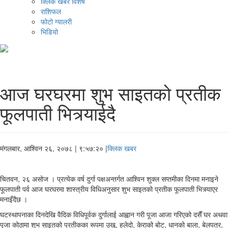
क्लिक खबर विशेष
राशिफल
फोटो ग्यालरी
भिडियो
आज घरघरमा शुभ साइतको प्रतीक
फूलपाती भित्र्याईदै
मंगलबार, आश्विन २६, २०७८
| ९:५७:२० |
क्लिक खबर
चितवन, २६ असोज । प्रत्येक वर्ष दुर्गा पक्षअन्तर्गत आश्विन शुक्ल सप्तमीका दिनमा मनाइने
फूलपाती पर्व आज घरघरमा शास्त्रीय विधिअनुसार शुभ साइतको प्रतीक फूलपाती भित्र्याएर
मनाइँदैछ ।
घटस्थापनाका दिनदेखि वैदिक विधिपूर्वक दुर्गालाई आह्वान गरी पूजा आजा गरिएको दसैँ घर अथवा
पूजा कोठामा शुभ साइतको प्रतीकका रूपमा उखु, हलेदो, केराको बोट, धानको बाला, बेलपत्र,