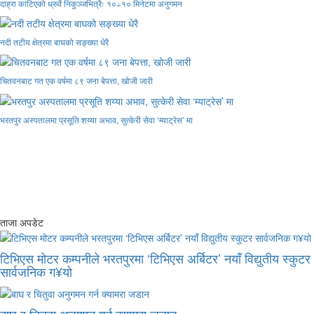
दाह्रा काटिएको ध्रुर्वे निकुञ्जभित्रैः १०÷१० मिनेटमा अनुगमन
नदी तटीय क्षेत्रमा बाघको सङ्ख्या धेरै
चितवनबाट गत एक वर्षमा ८९ जना बेपत्ता, खोजी जारी
भरतपुर अस्पतालमा प्रसूति शय्या अभाव, सुत्केरी सेवा ‘म्याट्रेस’ मा
ताजा अपडेट
टिभिएस मोटर कम्पनीले भरतपुरमा ‘टिभिएस अर्बिटर’ नयाँ विद्युतीय स्कुटर
सार्वजनिक ग¥यो