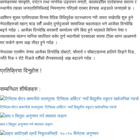
कार्यक्रममा संस्कृति, पर्यटन तथा नागरिक उड्ययन मन्त्री, काठमाडौँका प्रदेशसभा सदस्य र
स्थानीय तहका जनप्रतिनिधिलाई निमन्त्रणा गरिएको दरबार हेरचाह अड्डाले जनाएको छ ।
आश्विन शुक्ल प्रतिपदाका दिनमा वैदिक विधिपूर्वक घटस्थापना गरी जमरा राखेपछि शुरु हुने
नेपालीहरुको महान् चाड दशैँ अर्थात् दुर्गापूजाको सामाजिक चहलपहल भने आजैका दिनदेखि
बढ्ने गर्दछ । आजैका दिनदेखि सरकारी कार्यालय पनि बिदा हुने भएकाले विभिन्न पेशा र
व्यवसायमा संलग्न मानिस सपरिवार बसेर दुर्गा भवानीको प्रसादका रूपमा टीका थाप्न आआफ्नो
घर फर्कने क्रम अझ तीव्र हुने गर्दछ ।
नेपालका ग्रामीण भेगमा आजैका दिनदेखि दोबाटो, चौतारो र चौबाटाहरुमा हालिने लिङ्गे पिङ,
जाँते पिङ र रोटे पिङले दशैँको रौनकतालाई अझ बढाउने गर्दछ ।
प्रतिक्रिया दिनुहोस !
सम्बन्धित शीर्षकहरु :
टिभिएस मोटर कम्पनीले भरतपुरमा ‘टिभिएस अर्बिटर’ नयाँ विद्युतीय स्कुटर सार्वजनिक ग¥यो
बाघ र चितुवा अनुगमन गर्न क्यामरा जडान