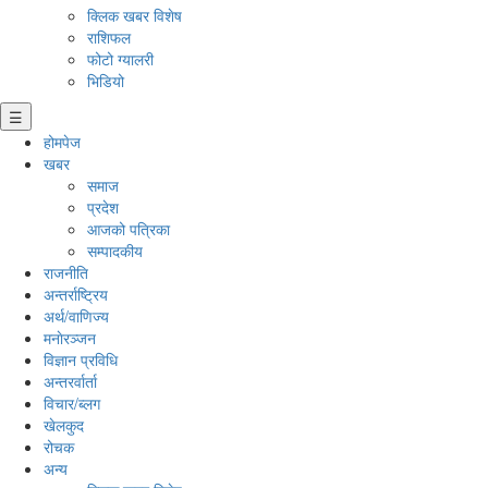
क्लिक खबर विशेष
राशिफल
फोटो ग्यालरी
भिडियो
☰
होमपेज
खबर
समाज
प्रदेश
आजको पत्रिका
सम्पादकीय
राजनीति
अन्तर्राष्ट्रिय
अर्थ/वाणिज्य
मनाेरञ्जन
विज्ञान प्रविधि
अन्तरर्वार्ता
विचार/ब्लग
खेलकुद
रोचक
अन्य