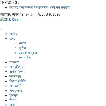
TRENDING :
प्रचण्ड
प्रधानमन्त्री
प्रधानमन्त्री ओली
सुन
सुनचाँदी
आइतबार
,
साउन
२४
,
२०८३
| August 9, 2026
×
होमपेज
खबर
समाज
प्रदेश
आजको पत्रिका
सम्पादकीय
राजनीति
अन्तर्राष्ट्रिय
अर्थ/वाणिज्य
मनाेरञ्जन
विज्ञान प्रविधि
अन्तरर्वार्ता
विचार/ब्लग
खेलकुद
रोचक
अन्य