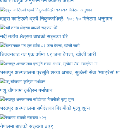
बाघ र चितुवा अनुगमन गर्न क्यामरा जडान
दाह्रा काटिएको ध्रुर्वे निकुञ्जभित्रैः १०÷१० मिनेटमा अनुगमन
नदी तटीय क्षेत्रमा बाघको सङ्ख्या धेरै
चितवनबाट गत एक वर्षमा ८९ जना बेपत्ता, खोजी जारी
भरतपुर अस्पतालमा प्रसूति शय्या अभाव, सुत्केरी सेवा ‘म्याट्रेस’ मा
पशु चौपायमा कृत्रिम गर्भाधान
भरतपुर अस्पतालमा सर्पदंशका बिरामीको मृत्यु शून्य
नेपालमा बाघको सङ्ख्या ४२९