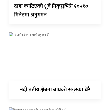
दाह्रा काटिएको ध्रुर्वे निकुञ्जभित्रैः १०÷१०
मिनेटमा अनुगमन
नदी तटीय क्षेत्रमा बाघको सङ्ख्या धेरै