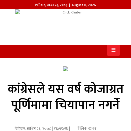
शनिबार
,
साउन
२३
,
२०८३
| August 8, 2026
होमपेज
खबर
☰
समाज
प्रदेश
आजको
कांग्रेसले यस वर्ष कोजाग्रत
पत्रिका
पूर्णिमामा चियापान नगर्ने
सम्पादकीय
राजनीति
| १६:५९:२६ |
क्लिक खबर
अन्तर्राष्ट्रिय
बिहिबार, आश्विन २१, २०७८