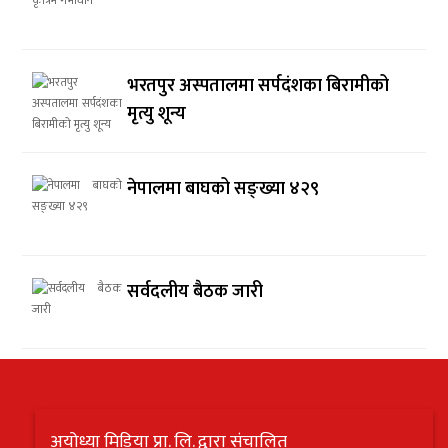
भरतपुर अस्पतालमा सर्पदंशका बिरामीको
मृत्यु शून्य
नेपालमा बाघको सङ्ख्या ४२९
सर्वदलीय बैठक जारी
अयोध्या मिडिया प्रा. लि. द्वारा संचालित