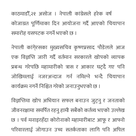
अर्थ/
काठमाडौँ,२१ असोज । नेपाली कांग्रेसले हरेक वर्ष
वाणिज्य
कोजाग्रत पूर्णिमाका दिन आयोजना गर्दै आएको चियापान
समारोह यसपटक नगर्ने भएको छ ।
मनाेरञ्जन
नेपाली कांगे्रसका मुख्यसचिव कृष्णप्रसाद पौडेलले आज
विज्ञान
एक विज्ञप्ति जारी गर्दै वर्तमान सरकारले खोपको व्यापक
प्रविधि
प्रबन्ध गरेपछि महामारीको त्रास र आकार घट्दै गए पनि
अन्तरर्वार्ता
जोखिमलाई नजरअन्दाज गर्न नमिल्ने भन्दै चियापान
कार्यक्रम नगर्ने निश्चित गरेको जनाउनुभएको छ ।
विचार/
ब्लग
विज्ञप्तिमा खोप अभियान सफल बनाउन जुट्नु र जनताको
जीवनरक्षामा समर्पित रहनु हामी सबैको कर्तव्य भएको उल्लेख
खेलकुद
छ । पर्व मनाइरहँदा कोरोनाको महामारीबाट आफू र आफ्नो
रोचक
परिवारलाई जोगाउन उच्च सतर्कताका लागि पनि अपिल