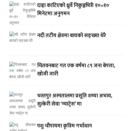
दाह्रा काटिएको ध्रुर्वे निकुञ्जभित्रैः १०÷१०
मिनेटमा अनुगमन
नदी तटीय क्षेत्रमा बाघको सङ्ख्या धेरै
चितवनबाट गत एक वर्षमा ८९ जना बेपत्ता,
खोजी जारी
भरतपुर अस्पतालमा प्रसूति शय्या अभाव,
सुत्केरी सेवा ‘म्याट्रेस’ मा
पशु चौपायमा कृत्रिम गर्भाधान