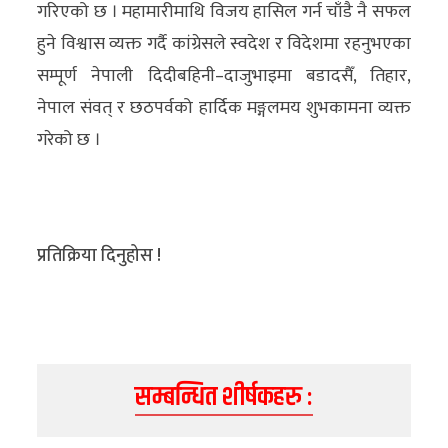
गरिएको छ । महामारीमाथि विजय हासिल गर्न चाँडै नै सफल
अन्य
हुने विश्वास व्यक्त गर्दै कांग्रेसले स्वदेश र विदेशमा रहनुभएका
क्लिक
सम्पूर्ण नेपाली दिदीबहिनी–दाजुभाइमा बडादसैँ, तिहार,
खबर
नेपाल संवत् र छठपर्वको हार्दिक मङ्गलमय शुभकामना व्यक्त
विशेष
गरेको छ ।
राशिफल
फोटो
प्रतिक्रिया दिनुहोस !
ग्यालरी
भिडियो
सम्बन्धित शीर्षकहरु :