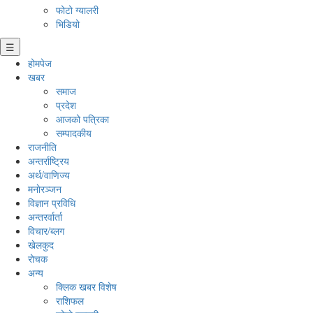
फोटो ग्यालरी
भिडियो
☰
होमपेज
खबर
समाज
प्रदेश
आजको पत्रिका
सम्पादकीय
राजनीति
अन्तर्राष्ट्रिय
अर्थ/वाणिज्य
मनाेरञ्जन
विज्ञान प्रविधि
अन्तरर्वार्ता
विचार/ब्लग
खेलकुद
रोचक
अन्य
क्लिक खबर विशेष
राशिफल