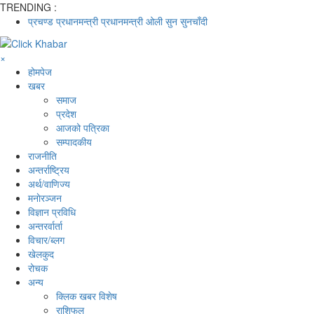
TRENDING :
प्रचण्ड
प्रधानमन्त्री
प्रधानमन्त्री ओली
सुन
सुनचाँदी
×
होमपेज
खबर
समाज
प्रदेश
आजको पत्रिका
सम्पादकीय
राजनीति
अन्तर्राष्ट्रिय
अर्थ/वाणिज्य
मनाेरञ्जन
विज्ञान प्रविधि
अन्तरर्वार्ता
विचार/ब्लग
खेलकुद
रोचक
अन्य
क्लिक खबर विशेष
राशिफल