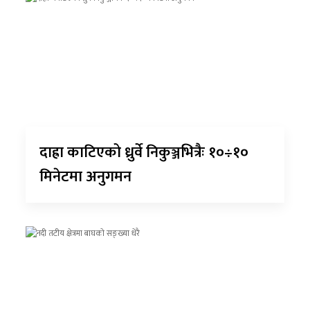
दाह्रा काटिएको ध्रुर्वे निकुञ्जभित्रैः १०÷१०
मिनेटमा अनुगमन