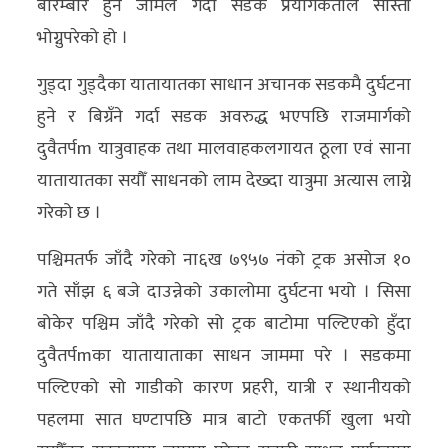
बारम्बार हुने जामले गर्दा सडक प्रयोगकर्ताले सास्ती
अन्य
भोग्नुपरेको हो ।
क्लिक
गुड्दा गुड्दैका यातायातका साधान अचानक सडकमै दुर्घटना
खबर
हुने र बिग्रँने गर्दा सडक अवरुद्ध भएपछि राजमार्गको
विशेष
दुवैतर्पm यात्रुवाहक तथा मालवाहकलगायत ठूला एवं साना
राशिफल
यातायातका सयौँ साधनको लाम देख्दा यात्रुमा अत्यास लाग्ने
गरेको छ ।
फोटो
ग्यालरी
पश्चिमतर्फ जाँदै गरेको ना६ख ७९५७ नंको ट्रक असोज १०
गते साँझ ६ बजे दाउन्नेको उकालोमा दुर्घटना भयो । सिसा
भिडियो
बोकेर पश्चिम जाँदै गरेको सो ट्रक बाटोमा पल्टिएको हुँदा
दुवैतर्पmका यातायाताका साधन जाममा परे । सडकमा
पल्टिएको सो गाडीको कारण प्रहरी, यात्री र स्थानीयको
पहलमा सात घण्टापछि मात्र बाटो एकतर्फी खुला भयो