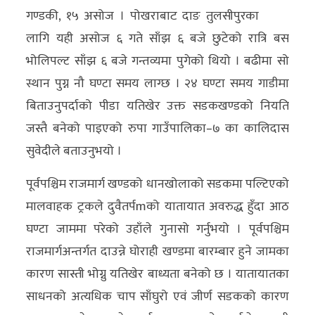
गण्डकी, १५ असोज । पोखराबाट दाङ तुलसीपुरका
अर्थ/
लागि यही असोज ६ गते साँझ ६ बजे छुटेको रात्रि बस
वाणिज्य
भोलिपल्ट साँझ ६ बजे गन्तव्यमा पुगेको थियो । बढीमा सो
स्थान पुग्न नौ घण्टा समय लाग्छ । २४ घण्टा समय गाडीमा
मनाेरञ्जन
बिताउनुपर्दाको पीडा यतिखेर उक्त सडकखण्डको नियति
विज्ञान
जस्तै बनेको पाइएको रुपा गाउँपालिका–७ का कालिदास
प्रविधि
सुवेदीले बताउनुभयो ।
अन्तरर्वार्ता
पूर्वपश्चिम राजमार्ग खण्डको धानखोलाको सडकमा पल्टिएको
मालवाहक ट्रकले दुवैतर्पmको यातायात अवरुद्ध हुँदा आठ
विचार/
घण्टा जाममा परेको उहाँले गुनासो गर्नुभयो । पूर्वपश्चिम
ब्लग
राजमार्गअन्तर्गत दाउन्ने घोराही खण्डमा बारम्बार हुने जामका
खेलकुद
कारण सास्ती भोग्नु यतिखेर बाध्यता बनेको छ । यातायातका
रोचक
साधनको अत्यधिक चाप साँघुरो एवं जीर्ण सडकको कारण