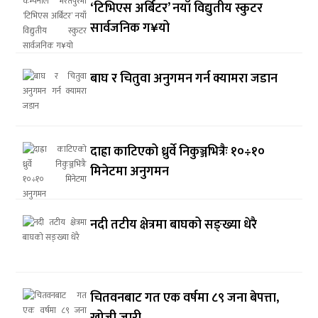
‘टिभिएस अर्बिटर’ नयाँ विद्युतीय स्कुटर
सार्वजनिक ग¥यो
बाघ र चितुवा अनुगमन गर्न क्यामरा जडान
दाह्रा काटिएको ध्रुर्वे निकुञ्जभित्रैः १०÷१०
मिनेटमा अनुगमन
नदी तटीय क्षेत्रमा बाघको सङ्ख्या धेरै
चितवनबाट गत एक वर्षमा ८९ जना बेपत्ता,