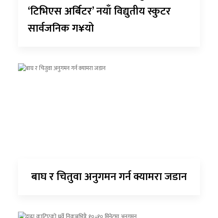
‘टिभिएस अर्बिटर’ नयाँ विद्युतीय स्कुटर
सार्वजनिक ग¥यो
बाघ र चितुवा अनुगमन गर्न क्यामरा जडान