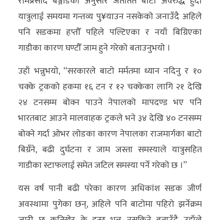
रामप्रसाद बञ्जाडेका अनुसार जताततै बाटो अवरुद्ध हुँदा
यात्रुलाई समयमा गन्तव्य पु¥याउन नसकेको जनाउँदै अहिले
पनि सडकमा हप्तौँ पहिले पल्टिएका र नयाँ बिग्रिएका
गाडीका कारण घण्टौँ जाम हुने गरेको बताउनुभयो ।
उहाँ भन्नुभयो, “सरकारले बाटो मर्मतमा ध्यान नदिनु र १०
चक्के ट्रकको हकमा १६ टन र १२ चक्केका लागि २१ देखि
२४ टनसम्म बोक्न पाउने नेपालको मापदण्ड भए पनि
भारतबाट आउने मालवाहक ट्रकले भने ३४ देखि ४० टनसम्म
बोक्ने गर्दा ओभर लोडका कारण नेपालका राजमार्गका बाटो
बिग्रँने, बढी दुर्घटना र जाम जस्ता समस्याले यात्रुसहित
गाडीका स्टाफलाई समेत जटिल समस्या पर्ने गरेको छ ।”
यस वर्ष पानी बढी परेका कारण अधिकांश सडक जीर्ण
अवस्थामा पुगेका छन्, अहिले पनि बाटोमा पहिरो झर्नेक्रम