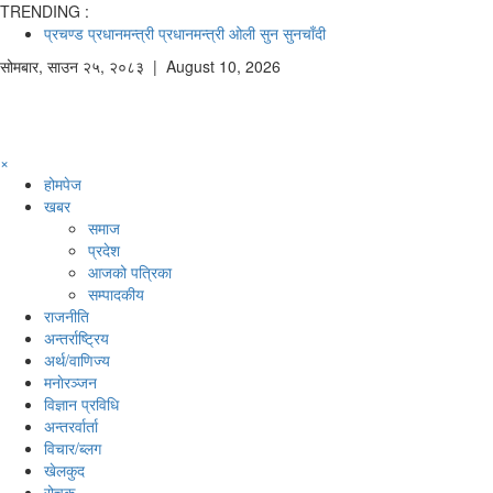
TRENDING :
प्रचण्ड
प्रधानमन्त्री
प्रधानमन्त्री ओली
सुन
सुनचाँदी
सोमबार
,
साउन
२५
,
२०८३
| August 10, 2026
×
होमपेज
खबर
समाज
प्रदेश
आजको पत्रिका
सम्पादकीय
राजनीति
अन्तर्राष्ट्रिय
अर्थ/वाणिज्य
मनाेरञ्जन
विज्ञान प्रविधि
अन्तरर्वार्ता
विचार/ब्लग
खेलकुद
रोचक