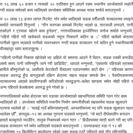
रु १६ लाख ६० हजार र त्यसको २० प्रतिशत हुन आउने रकम स्थानीय उपभोक्ताले व्यहोर्ने
गरी सडक मर्मतको काम थालिएको उपभोक्ता समितिका अध्यक्ष यादव शर्माले बताउनुभयो ।
रु २० लाख ९३ हजार लागत स्टिमेट गरेर मर्मत थालिएको सडक दशैँअगावै सञ्चालनमा ल्याइने
शर्माले जानकारी दिनुभयो । “तीन चरणका कामको स्टिमेट भएको छ, तारजाली लगाउने, पानी
तर्काउने र ट्रयाक खोल्ने काम हुनेछन्”, नगरपालिकाका इञ्जीनियर मनोज शर्माले भन्नुभयोे,
“पहिरो गहिरो गरी खसेकाले सडकको नमूना निकाल्नै कठिन छ ।” पहिरो खसेको क्षेत्रमा
पानीको मुहान भएकाले पानीको व्यवस्थापन नगरी सडक सञ्चालन गर्न कठिन हुने स्थानीयवासी
वीरबहादुर थापा बताउनुहुन्छ ।
“पहिल्यै पानीको निकास खोजेको भए अहिले यो समस्या आउने नै थिएन, सडक पक्की बनाउँदा
लामो समय पानी जमिनमुनि जाने गरी छाडिदिए”, थापाले भन्नुभयोे, “एकातर्फ पहिराको त्रासमा
हामीले बाँच्नुपरेको छ, अर्कोतर्फ केटाकेटी विद्यालय पठाउनसमेत बाटो छैन ।” पहिराका कारण
सडक अवरुद्ध हुँदा बागलुङको दक्षिण क्षेत्रमा सहज सडक सम्पर्क छैन । वैकल्पिकरूपमा
सञ्चालनमा आएको कालीगण्डकी करिडोरको मालढुङ्गा–बलेवा खण्डमा समेत सोही पहिरो र
अन्य पहिराले बेलाबेलामा अवरुद्ध हुने गरेको छ ।
नगरपालिकाको बलेवा क्षेत्रका चार वडाका उपभोक्ताको सहभागितामा समिति गठन गरेर काम
थालिएको हो । उपभोक्ता समितिले स्थानीय निर्माण कम्पनीसँगको सहकार्यमा सडक खुलाउने
प्रयास थालेको हो । ‘‘मलाई गाउँ बसिनसक्नुभयो, अस्थायीरूपमा भए पनि सडक खुलाउन पहल
थालेका छौँ”, बागलुङ–१२ का अध्यक्ष गुरुदत्त पाठकले भन्नुभयो, “यो बाटो दीर्घकालीन बनाउन
हाम्रो बलबुताले भ्याउँदैन, तालुक निकायको ध्यान गएन ।” हिउँदयाममा मात्रै चल्ने गरी भए पनि
सडक सञ्चालन गर्न मर्मत थालिएको पाठकले बताउनुभयो । दव्ल्याङबाट वडा नं १२ को
टाकुरीसम्म १४ किलोमिटर कालोपत्र रहेको उक्त सडक एउटै पहिराले साढे तीन महिनादेखि