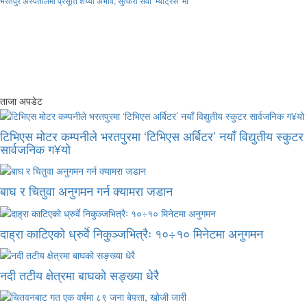
भरतपुर अस्पतालमा प्रसूति शय्या अभाव, सुत्केरी सेवा ‘म्याट्रेस’ मा
ताजा अपडेट
टिभिएस मोटर कम्पनीले भरतपुरमा ‘टिभिएस अर्बिटर’ नयाँ विद्युतीय स्कुटर
सार्वजनिक ग¥यो
बाघ र चितुवा अनुगमन गर्न क्यामरा जडान
दाह्रा काटिएको ध्रुर्वे निकुञ्जभित्रैः १०÷१० मिनेटमा अनुगमन
नदी तटीय क्षेत्रमा बाघको सङ्ख्या धेरै