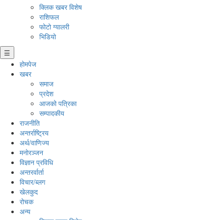
क्लिक खबर विशेष
राशिफल
फोटो ग्यालरी
भिडियो
☰
होमपेज
खबर
समाज
प्रदेश
आजको पत्रिका
सम्पादकीय
राजनीति
अन्तर्राष्ट्रिय
अर्थ/वाणिज्य
मनाेरञ्जन
विज्ञान प्रविधि
अन्तरर्वार्ता
विचार/ब्लग
खेलकुद
रोचक
अन्य