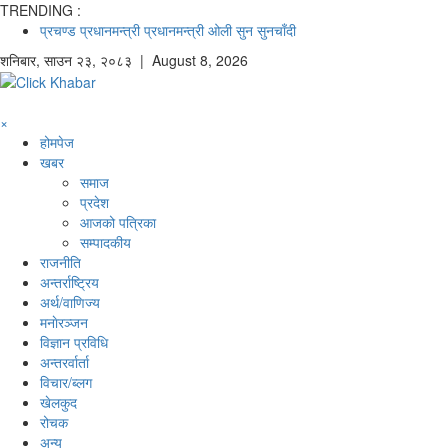
TRENDING :
प्रचण्ड
प्रधानमन्त्री
प्रधानमन्त्री ओली
सुन
सुनचाँदी
शनिबार
,
साउन
२३
,
२०८३
| August 8, 2026
×
होमपेज
खबर
समाज
प्रदेश
आजको पत्रिका
सम्पादकीय
राजनीति
अन्तर्राष्ट्रिय
अर्थ/वाणिज्य
मनाेरञ्जन
विज्ञान प्रविधि
अन्तरर्वार्ता
विचार/ब्लग
खेलकुद
रोचक
अन्य