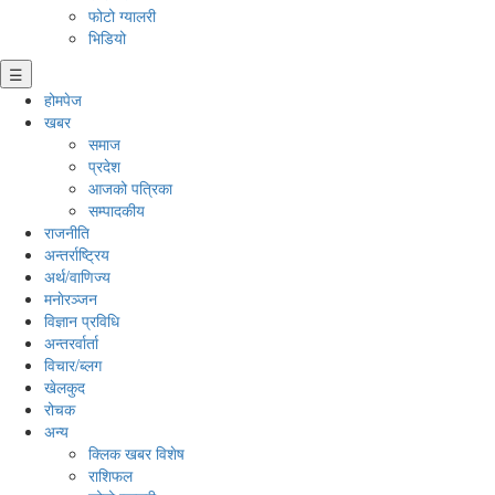
फोटो ग्यालरी
भिडियो
☰
होमपेज
खबर
समाज
प्रदेश
आजको पत्रिका
सम्पादकीय
राजनीति
अन्तर्राष्ट्रिय
अर्थ/वाणिज्य
मनाेरञ्जन
विज्ञान प्रविधि
अन्तरर्वार्ता
विचार/ब्लग
खेलकुद
रोचक
अन्य
क्लिक खबर विशेष
राशिफल