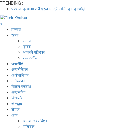
TRENDING :
प्रचण्ड
प्रधानमन्त्री
प्रधानमन्त्री ओली
सुन
सुनचाँदी
×
होमपेज
खबर
समाज
प्रदेश
आजको पत्रिका
सम्पादकीय
राजनीति
अन्तर्राष्ट्रिय
अर्थ/वाणिज्य
मनाेरञ्जन
विज्ञान प्रविधि
अन्तरर्वार्ता
विचार/ब्लग
खेलकुद
रोचक
अन्य
क्लिक खबर विशेष
राशिफल